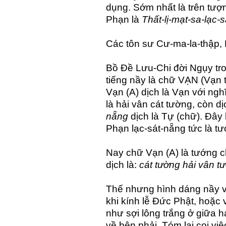
dụng. Sớm nhất là trên tượ
Phạn là
Thất-lị-mạt-sa-lạc-
Các tôn sư Cư-ma-la-thập, 
Bồ Đề Lưu-Chi đời Ngụy tr
tiếng nầy là chữ VẠN (Vạn 
Vạn (A) dịch là Vạn với ng
là hải vân cát tường, còn dị
nẵng
dịch là Tự (chữ). Đây 
Phạn lạc-sát-nẵng tức là tư
Nay chữ Vạn (A) là tướng c
dịch là:
cát tường hải vân t
Thế nhưng hình dáng nầy v
khi kính lễ Đức Phật, hoặc
như sợi lông trắng ở giữa 
về bên phải. Tóm lại coi việ