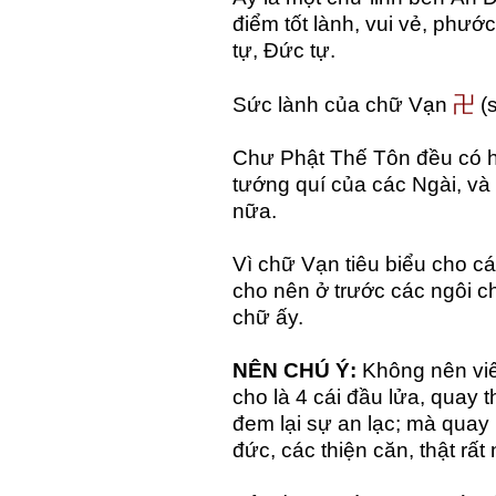
điểm tốt lành, vui vẻ, phước
tự, Đức tự.
卍
Sức lành của chữ Vạn
(s
Chư Phật Thế Tôn đều có h
tướng quí của các Ngài, và
nữa.
Vì chữ Vạn tiêu biểu cho c
cho nên ở trước các ngôi c
chữ ấy.
NÊN CHÚ Ý:
Không nên viế
cho là 4 cái đầu lửa, quay t
đem lại sự an lạc; mà quay 
đức, các thiện căn, thật rất