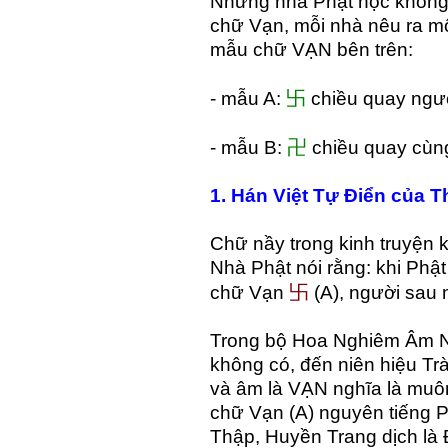
Những nhà Phật học không 
chữ Vạn, mỗi nhà nêu ra mộ
mẫu chữ VẠN bên trên:
卐
- mẫu A:
chiều quay ngượ
卍
- mẫu B:
chiều quay cùng
1. Hán Việt Tự Điển của 
Chữ nầy trong kinh truyện k
Nhà Phật nói rằng: khi Phật
卐
chữ Vạn
(A), người sau 
Trong bộ Hoa Nghiêm Âm N
không có, đến niên hiệu Tr
và âm là VẠN nghĩa là muôn
chữ Vạn (A) nguyên tiếng P
Thập, Huyền Trang dịch là