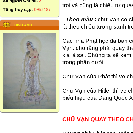
Số người Online:
3
trời và cũng là chiều tự qua
Tổng truy cập:
0953197
- Theo mẫu :
chữ Vạn có ch
HÌNH ẢNH
là theo chiều tương sanh t
Các nhà Phật học đã bàn cã
Vạn, cho rằng phải quay th
kia là sai. Chúng ta sẽ xem 
trong phần dưới.
Chữ Vạn của Phật thì vẽ c
Chữ Vạn của Hitler thì vẽ 
biểu hiệu của Đảng Quốc 
CHỮ VẠN QUAY THEO C