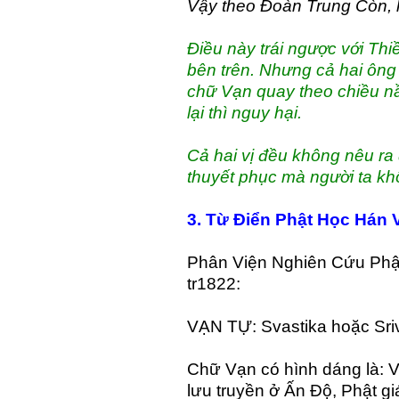
Vậy theo Đoàn Trung Còn, h
Điều này trái ngược với Th
bên trên. Nhưng cả hai ông 
chữ Vạn quay theo chiều nầ
lại thì nguy hại.
Cả hai vị đều không nêu ra
thuyết phục mà người ta kh
3. Từ Điển Phật Học Hán 
Phân Viện Nghiên Cứu Phậ
tr1822:
VẠN TỰ: Svastika hoặc Sriv
Chữ Vạn có hình dáng là: Vạ
lưu truyền ở Ấn Độ, Phật g