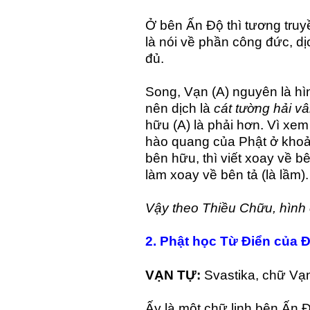
Ở bên Ấn Độ thì tương truy
là nói về phần công đức, d
đủ.
Song, Vạn (A) nguyên là hì
nên dịch là
cát tường hải v
hữu (A) là phải hơn. Vì xem
hào quang của Phật ở khoả
bên hữu, thì viết xoay về b
làm xoay về bên tả (là lầm).
Vậy theo Thiều Chữu, hình 
2. Phật học Từ Điển của Đ
VẠN TỰ:
Svastika, chữ V
Ấy là một chữ linh bên Ấn Đ