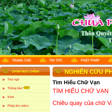
TRANG CHỦ
TIN TỨC
PHẬT PHÁP
NGHIÊN CỨU P
DANH MỤC CHÍNH
Thư ngỏ
Tìm Hiểu Chữ Vạn
Thông báo
TÌM HIỂU CHỮ VẠN
Kinh
Chiều quay của chữ V
Pháp âm video