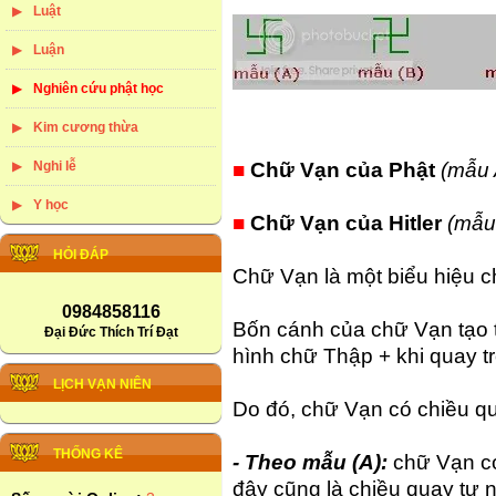
Luật
Luận
Nghiên cứu phật học
Kim cương thừa
Nghi lễ
■
Chữ Vạn của Phật
(mẫu 
Y học
■
Chữ Vạn của Hitler
(mẫu
HỎI ĐÁP
Chữ Vạn là một biểu hiệu c
0984858116
Bốn cánh của chữ Vạn tạo 
Đại Đức Thích Trí Đạt
hình chữ Thập + khi quay tr
LỊCH VẠN NIÊN
Do đó, chữ Vạn có chiều q
THỐNG KÊ
- Theo mẫu (A):
chữ Vạn có
đây cũng là chiều quay tự 