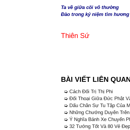
Ta về giữa cõi vô thường
Đào trong kỷ niệm tìm hương
Thiên Sứ
BÀI VIẾT LIÊN QUA
➭
Cách Đối Trị Thị Phi
➭
Đối Thoại Giữa Đức Phật 
➭
Dấu Chân Sự Tu Tập Của M
➭
Những Chướng Duyên Trên
➭
Ý Nghĩa Bánh Xe Chuyển P
➭
32 Tướng Tốt Và 80 Vẻ Đẹ