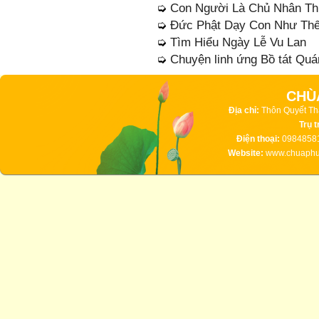
➭
Con Người Là Chủ Nhân Th
➭
Đức Phật Dạy Con Như Th
➭
Tìm Hiểu Ngày Lễ Vu Lan
➭
Chuyện linh ứng Bồ tát Quá
CHÙ
Địa chỉ:
Thôn Quyết Th
Trụ t
Điện thoại:
09848581
Website:
www.chuaphuc