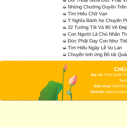
➭
Đối Thoại Giữa Đức Phật 
➭
Những Chướng Duyên Trên
➭
Tìm Hiểu Chữ Vạn
➭
Ý Nghĩa Bánh Xe Chuyển P
➭
32 Tướng Tốt Và 80 Vẻ Đẹ
➭
Con Người Là Chủ Nhân Th
➭
Đức Phật Dạy Con Như Th
➭
Tìm Hiểu Ngày Lễ Vu Lan
➭
Chuyện linh ứng Bồ tát Quá
CHÙ
Địa chỉ:
Thôn Quyết Th
Trụ t
Điện thoại:
09848581
Website:
www.chuaphuc