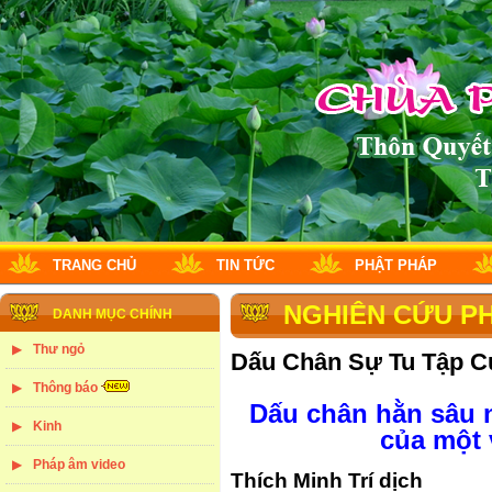
TRANG CHỦ
TIN TỨC
PHẬT PHÁP
NGHIÊN CỨU P
DANH MỤC CHÍNH
Thư ngỏ
Dấu Chân Sự Tu Tập C
Thông báo
Dấu chân hằn sâu 
Kinh
của một 
Pháp âm video
Thích Minh Trí dịch