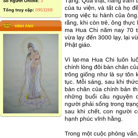
Tạng. Quả thật, hàng trăm 
Số người Online:
3
của tu viện, và tất cả họ đ
Tổng truy cập:
0953268
trong việc tu hành của ôn
rằng, khi còn trẻ, ông thực
HÌNH ẢNH
ma Hua Chi năm nay 70 tuổ
vừa lạy đến 3000 lạy, lại
Phật giáo.
Vì lạt-ma Hua Chi luôn lu
chính lòng đôi bàn chân củ
trông giống như là sự tôn 
tục. Mỗi sáng, sau khi thứ
bàn chân của chính bản thâ
những buổi cầu nguyện c
người phải sống trong trạng
sau khi chết, con người c
hạnh phúc vĩnh hằng.
Trong một cuộc phỏng vấn, 