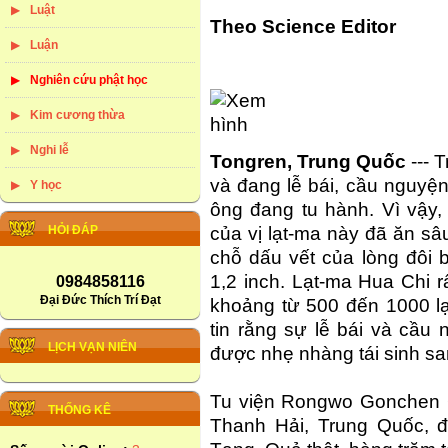
Luật
Theo Science Editor
Luận
Nghiên cứu phật học
Kim cương thừa
Nghi lễ
Tongren, Trung Quốc
--- 
và đang lễ bái, cầu nguyện 
Y học
ông đang tu hành. Vì vậy,
HỎI ĐÁP
của vị lạt-ma này đã ăn sâ
chỗ dấu vết của lòng đôi
1,2 inch. Lạt-ma Hua Chi r
0984858116
Đại Đức Thích Trí Đạt
khoảng từ 500 đến 1000 lạ
tin rằng sự lễ bái và cầu
LỊCH VẠN NIÊN
được nhẹ nhàng tái sinh san
Tu viện Rongwo Gonchen Go
THỐNG KÊ
Thanh Hải, Trung Quốc, đ