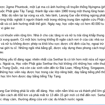
ược Jigme Phuntsok, một Lạt ma có ảnh hưởng về truyền thống Nyingma (ph
uộc Phật giáo Tây Tạng), thành lập vào năm 1980 trong một thung lũng hoàn
 Mặc dù nằm tại tại vùng xa xôi, hẻo lánh, Larung Gar vẫn không ngừng phát 
ường khắc nghiệt ít người thành một trong những trung tâm nghiên cứu Phật 
ất và có ảnh hưởng nhất thế giới. Ngày nay, học viện này có hơn 40.000 tu 
vị giáo sư.
có khuôn viên rộng lớn. Nhà ở cho các tăng ni và nữ tu trải rộng khắp thung
úi xung quanh. Có một bức tường khổng lồ ngăn cách nơi ở của các nhà sư 
i và nữ tu không được phép ra khỏi khu vực được chỉ định của họ, ngoại trừ 
hai giới tu sĩ. Những ngôi nhà bằng gỗ, được xây dựng theo phong cách truy
au.
những yếu tố đáng ngạc nhiên nhất của Serthar là có tới hơn một nửa số ngư
u. Ngoài ra, Học viện Phật giáo Serthar thu hút không chỉ những học viên thu
ủa Trung Quốc, mà còn các sinh viên đến từ Đài Loan, Hồng Kông, Singapore,
hững học viên này được học trong các lớp riêng biệt, dạy bằng tiếng phổ thô
p học lớn hơn được dạy bằng tiếng Tây Tạng.
ung Gar không phải là việc dễ dàng. Học viện nằm khá xa và thành phố lớn gầ
nằm cách đó 650 km và phải mất từ 13 đến 15 giờ mới có thể đến nơi. Serta
c nhạy cảm, thường đóng cửa với các du khách nước ngoài.