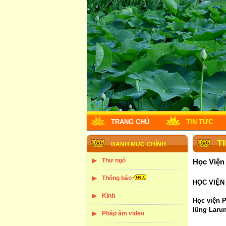
TRANG CHỦ
TIN TỨC
T
DANH MỤC CHÍNH
Thư ngỏ
Học Viện
Thông báo
HỌC VIỆN
Kinh
Học viện P
lũng Larun
Pháp âm video