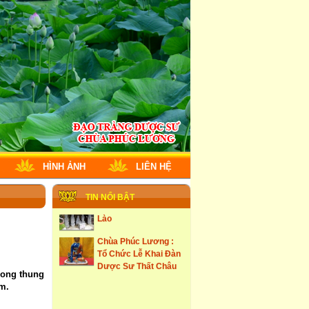
không động lòng
người tu
những ngôi cổ tự tại
Hưng Yên
Tây Du Ký Dưới Góc
Nhìn Phật Giao
Đám Tang Theo
Truyền Thống Phật
Giao
Học Viện Phật Giao
HÌNH ẢNH
LIÊN HỆ
larung ga
Thạt Luống -Tháp Của
TIN NỔI BẬT
Lào
Chùa Phúc Lương :
Tổ Chức Lễ Khai Đàn
Dược Sư Thất Châu
rong thung
km.