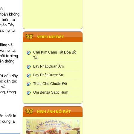
ái
 toàn không
triển, từ
giáo Tây
sĩ, nữ tu
VIDEO NỔI BẬT
 lũng và
và nữ tu.
Chú Kim Cang Tát Đỏa Bồ
hội trường
Tát
ền thống
Lạy Phật Quan Âm
Lạy Phật Dược Sư
ời đến đây
ộc dân tộc
Thần Chú Chuẩn Đề
 và
ng, trong
Om Benza Satto Hum
HÌNH ẢNH NỔI BẬT
n nhất là
r cũng là