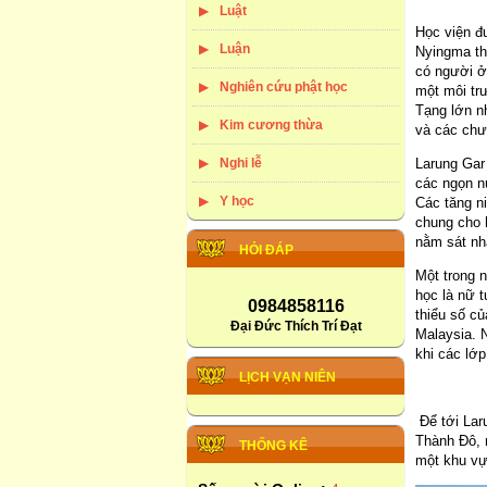
Luật
Học viện đ
Luận
Nyingma th
có người ở.
Nghiên cứu phật học
một môi tr
Tạng lớn nh
Kim cương thừa
và các chư 
Nghi lễ
Larung Gar 
các ngọn n
Y học
Các tăng n
chung cho 
nằm sát nh
HỎI ĐÁP
Một trong 
học là nữ t
0984858116
thiểu số c
Đại Đức Thích Trí Đạt
Malaysia. N
khi các lớ
LỊCH VẠN NIÊN
Để tới Lar
Thành Đô, 
THỐNG KÊ
một khu vự