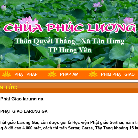
PHẬT PHÁP
PHÁP ÂM
PHIM PHẬT GIÁO
IN TỨC
 Phật Giao larung ga
 PHẬT GIÁO LARUNG GA
hật giáo Larung Gar, còn được gọi là Học viện Phật giáo Serthar, nằm t
g ở độ cao 4.000 mét, cách thị trấn Sertar, Garze, Tây Tạng khoảng 15 