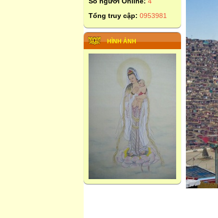
Số người Online:
4
Tổng truy cập:
0953981
HÌNH ẢNH