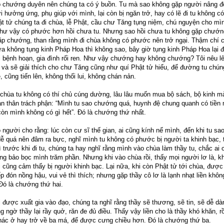
p chướng duyên nên chúng ta có ý buồn. Tu mà sao không gặp người nâng đ
 hưởng ứng, phụ giúp với mình, lại còn bị ngăn trở, hay có lẽ đi tu không
ật tử chúng ta đi chùa, lễ Phật, cầu chư Tăng tụng niệm, chú nguyện cho mìn
như vậy có phước hơn hồi chưa tu. Nhưng sao hồi chưa tu không gặp chướ
 gặp chướng, than rằng mình đi chùa không có phước nên trở ngại. Thậm chí 
ưa không tụng kinh Pháp Hoa thì không sao, bây giờ tụng kinh Pháp Hoa lại đ
i bệnh hoạn, gia đình rối ren. Như vậy chướng hay không chướng? Tôi nêu l
 và sẽ giải thích cho chư Tăng cũng như quí Phật tử hiểu, để đường tu chún
, cũng tiến lên, không thối lui, không chán nản.
chùa tu không có thí chủ cúng dường, lâu lâu muốn mua bộ sách, bộ kinh m
han thân trách phận: “Mình tu sao chướng quá, huynh đệ chung quanh có tiền
còn mình không có gì hết”. Đó là chướng thứ nhất.
 người cho rằng: lúc còn cư sĩ thế gian, ai cũng kính nể mình, đến khi tu sa
dễ quá nên đâm ra bực, nghĩ mình tu không có phước bị người ta khinh bạc, 
ì trước khi đi tu, chúng ta hay nghĩ rằng mình vào chùa làm thầy tu, chắc ai 
ng bảo bọc mình trăm phần. Nhưng khi vào chùa rồi, thấy mọi người lơ là, k
i cũng cảm thấy bị người khinh bạc. Lại nữa, khi còn Phật tử tới chùa, được
tiếp đón nồng hậu, vui vẻ thì thích; nhưng gặp thầy cô lơ là lạnh nhạt liền khô
Đó là chướng thứ hai.
 được xuất gia vào đạo, chúng ta nghĩ rằng thầy sẽ thương, sẽ tin, sẽ dễ dà
 ngờ thầy lại rầy quở, răn đe đủ điều. Thấy vậy liền cho là thầy khó khăn, r
hác ở hay trở về ba má, để được cưng chiều hơn. Đó là chướng thứ ba.