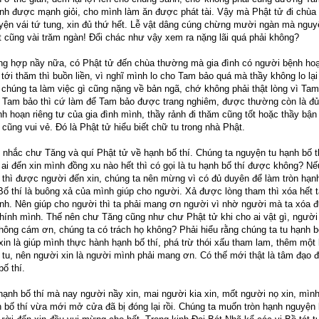
nh được mạnh giỏi, cho mình làm ăn được phát tài. Vậy mà Phật tử đi chùa 
ện vái tứ tung, xin đủ thứ hết. Lễ vật dâng cúng chừng mười ngàn mà nguy
t cũng vài trăm ngàn! Đổi chác như vậy xem ra nặng lãi quá phải không?
g hợp nầy nữa, có Phật tử đến chùa thường mà gia đình có người bệnh hoạ
tới thăm thì buồn liền, vì nghĩ mình lo cho Tam bảo quá mà thầy không lo lạ
 chúng ta làm việc gì cũng nặng về bản ngã, chớ không phải thật lòng vì Ta
vì Tam bảo thì cứ làm để Tam bảo được trang nghiêm, được thường còn là đủ 
h hoạn riêng tư của gia đình mình, thầy rảnh đi thăm cũng tốt hoặc thầy bận
ũng vui vẻ. Đó là Phật tử hiểu biết chữ tu trong nhà Phật.
i nhắc chư Tăng và quí Phật tử về hạnh bố thí. Chúng ta nguyện tu hạnh bố 
ai đến xin mình đồng xu nào hết thì có gọi là tu hạnh bố thí được không? Nế
í thì được người đến xin, chúng ta nên mừng vì có đủ duyên để làm tròn hạ
Bố thí là buông xả của mình giúp cho người. Xả được lòng tham thì xóa hết
nh. Nên giúp cho người thì ta phải mang ơn người vì nhờ người mà ta xóa 
hính mình. Thế nên chư Tăng cũng như chư Phật tử khi cho ai vật gì, người
hông cám ơn, chúng ta có trách họ không? Phải hiểu rằng chúng ta tu hạnh bố
in là giúp mình thực hành hạnh bố thí, phá trừ thói xấu tham lam, thêm một
 tu, nên người xin là người mình phải mang ơn. Có thế mới thật là tâm đạo đ
ố thí.
hạnh bố thí mà nay người nầy xin, mai người kia xin, mốt người nọ xin, mìn
h bố thí vừa mới mở cửa đã bị đóng lại rồi. Chúng ta muốn tròn hạnh nguyện b