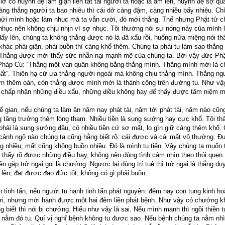
 lỡ có huynh đệ làm giận liền tát tai người ta hoặc la ầm lên, huynh đệ sợ qu
àng thắng người ta bao nhiêu thì cái dở càng đậm, càng nhiều bấy nhiêu. Chỉ
hửi mình hoặc làm nhục mà ta vẫn cười, đó mới thắng. Thế nhưng Phật tử c
 nhục nên không chịu nhịn vì sợ nhục. Tôi thường nói sự nóng nảy của mình l
dấy lên, chúng ta không thắng được nó là đã xấu rồi, huống nữa miệng nói th
khác phải giận, phải buồn thì càng khổ thêm. Chúng ta phải tu làm sao thắn
 Thắng được mới thấy sức nhẫn nại mạnh mẽ của chúng ta. Bởi vậy đức Phậ
 Pháp Cú: “Thắng một vạn quân không bằng thắng mình. Thắng mình mới là c
nhất”. Thiên hạ cứ ưa thắng người ngoài mà không chịu thắng mình. Thắng ng
ờn thêm oán, còn thắng được mình mới là thành công trên đường tu. Như vậy
i chấp nhận những điều xấu, những điều không hay để thấy được tâm niệm m
ế gian, nếu chúng ta làm ăn năm nay phát tài, năm tới phát tài, năm nào cũng
g tăng trưởng thêm lòng tham. Nhiều tiền là sung sướng hay cực khổ. Tôi th
phải là sung sướng đâu, có nhiều tiền cứ sợ mất, lo gìn giữ càng thêm khổ. 
 cảnh ngộ nào chúng ta cũng hằng biết rõ: cái được và cái mất vô thường. 
 nhiều, mất cũng không buồn nhiều. Đó là mình tu tiến. Vậy chúng ta muốn t
ệ thấy rõ được những điều hay, không nên dùng tình cảm nhìn theo thói quen.
ên gặp trở ngại gọi là chướng. Ngược lại dùng trí tuệ thì trở ngại là thắng du
lên, đạt được đạo đức tốt, không có gì phải buồn.
 tinh tấn, nếu người tu hạnh tinh tấn phát nguyện: đêm nay con tụng kinh ho
hời, nhưng mới hành được một hai đêm liền phát bệnh. Như vậy có chướng 
 biết thì nói bị chướng. Hiểu như vậy là sai. Nếu mình mạnh thì ngồi thiền t
ì nằm đó tu. Quí vị nghĩ bệnh không tu được sao. Nếu bệnh chúng ta nằm nh