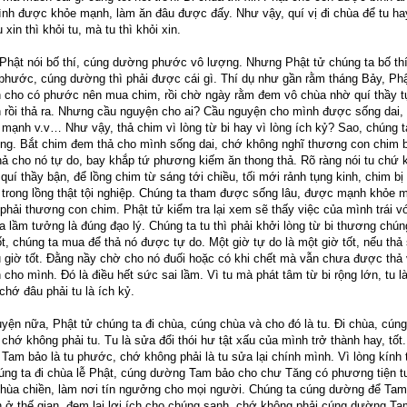
đình được khỏe mạnh, làm ăn đâu được đấy. Như vậy, quí vị đi chùa để tu ha
 xin thì khỏi tu, mà tu thì khỏi xin.
Phật nói bố thí, cúng dường phước vô lượng. Nhưng Phật tử chúng ta bố thí 
phước, cúng dường thì phải được cái gì. Thí dụ như gần rằm tháng Bảy, Ph
 cho có phước nên mua chim, rồi chờ ngày rằm đem vô chùa nhờ quí thầy t
 rồi thả ra. Nhưng cầu nguyện cho ai? Cầu nguyện cho mình được sống dai, 
mạnh v.v… Như vậy, thả chim vì lòng từ bi hay vì lòng ích kỷ? Sao, chúng t
ng. Bắt chim đem thả cho mình sống dai, chớ không nghĩ thương con chim b
hả cho nó tự do, bay khắp tứ phương kiếm ăn thong thả. Rõ ràng nói tu chứ k
 quí thầy bận, để lồng chim từ sáng tới chiều, tối mới rảnh tụng kinh, chim bị
 trong lồng thật tội nghiệp. Chúng ta tham được sống lâu, được mạnh khỏe 
hải thương con chim. Phật tử kiểm tra lại xem sẽ thấy việc của mình trái vớ
 lầm tưởng là đúng đạo lý. Chúng ta tu thì phải khởi lòng từ bi thương chún
ốt, chúng ta mua để thả nó được tự do. Một giờ tự do là một giờ tốt, nếu thả
 giờ tốt. Đằng nầy chờ cho nó đuối hoặc có khi chết mà vẫn chưa được thả
cho mình. Đó là điều hết sức sai lầm. Vì tu mà phát tâm từ bi rộng lớn, tu là
chớ đâu phải tu là ích kỷ.
yện nữa, Phật tử chúng ta đi chùa, cúng chùa và cho đó là tu. Đi chùa, cúng
hớ không phải tu. Tu là sửa đổi thói hư tật xấu của mình trở thành hay, tốt
Tam bảo là tu phước, chớ không phải là tu sửa lại chính mình. Vì lòng kính
úng ta đi chùa lễ Phật, cúng dường Tam bảo cho chư Tăng có phương tiện t
hùa chiền, làm nơi tín ngưởng cho mọi người. Chúng ta cúng dường để Tam
 ở thế gian, đem lại lợi ích cho chúng sanh, chớ không phải cúng dường Ta