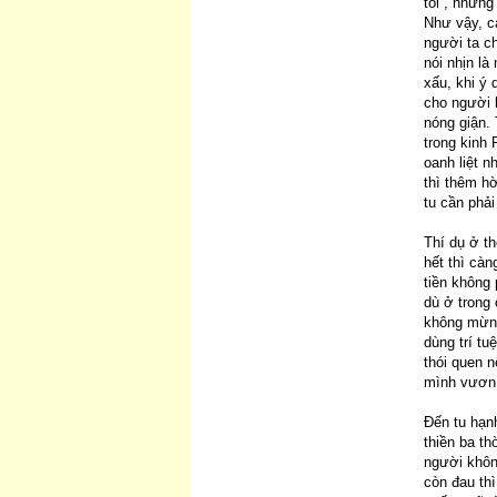
tôi”, nhưng
Như vậy, c
người ta c
nói nhịn là
xấu, khi ý 
cho người 
nóng giận.
trong kinh
oanh liệt 
thì thêm h
tu cần phả
Thí dụ ở th
hết thì càn
tiền không 
dù ở trong
không mừng
dùng trí tu
thói quen n
mình vươn 
Đến tu hạnh
thiền ba t
người không
còn đau th