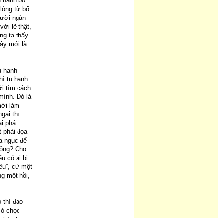
u hạnh bố
 lòng từ bố
mười ngàn
với lẽ thật,
úng ta thấy
ậy mới là
u hạnh
hì tu hạnh
ới tìm cách
mình. Đó là
mới làm
gại thì
ại phá
t phải đọa
ịa ngục để
không? Cho
u có ai bị
iều”, cứ một
ng một hồi,
o thì đạo
có chọc