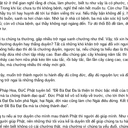
t tử ở thế gian nghĩ rằng đi chùa, làm phước, biết tu như vậy là có phước, 
. Trong khi lúc chưa tu thì không bệnh, nghĩ thế nên hết muốn tu. Còn chư Tă
ầy trụ trì hay huynh đệ tới lui thăm viếng thì vui. Nếu thầy bận không để ý,
thì buồn, sanh ra hơi chán nản. Nhớ lại ở nhà có bệnh, ba má săn sóc kỹ lư
ủ; còn vô chùa bệnh, quí thầy không ngó ngàng đến. Từ đó thối Bồ đề tâm, đ
 tư.
i tu chúng ta thường, gặp nhiều trở ngại sanh chướng như thế. Vậy, tôi xin h
 chướng duyên hay thắng duyên? Tất cả những khó khăn trở ngại đối với ngườ
ông hiểu đạo thì đó là chướng duyên, ngược lại, nếu chúng ta hiểu đạo là t
, mấy đứa nhỏ chơi tập nhảy cao. Ban đầu chúng gác cây khoảng năm tấc thì
ảy cao hơn nữa phải kéo lên sáu tấc, rồi bảy tấc, lần lần cây càng cao, cao
ều, mà chướng nhiều thì nhảy mới giỏi.
ậy, muốn trở thành người tu hành đầy đủ công đức, đầy đủ nguyện lực và đầ
ng trở ngại là những thắng duyên.
 Pháp Hoa, ĐứC Phật tuyên bố: “Đề Bà Đạt Đa là thiện tri thức bậc nhất của 
à ta chóng thành đạo quả”. Đức Phật kể vô số kiếp về trước, cho tới thời h
 Đạt Đa luôn phá Ngài, hại Ngài, đời nào cũng làm cho Ngài điêu đứng. Kết t
nhờ Đề Bà Đạt Đa mà ta chóng thành đạo”.
 tu nếu ai trợ duyên cho mình mau thành Phật thì người đó giúp mình. Như 
gười giúp Phật, nên những thứ tôi vừa kể là duyên tốt để giúp chúng ta tu 
hế nên biết không có cái chướng thật, mà chướng vì chúng ta yếu đuối, chúng