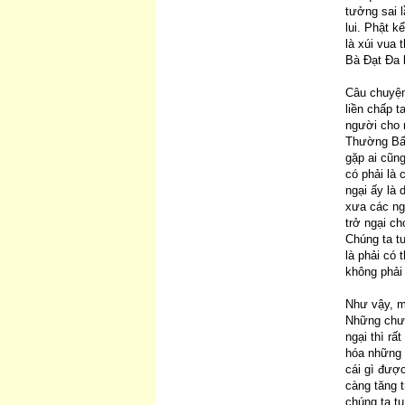
tưởng sai l
lui. Phật k
là xúi vua
Bà Đạt Đa l
Câu chuyện
liền chấp t
người cho 
Thường Bất
gặp ai cũn
có phải là
ngại ấy là 
xưa các ng
trở ngại c
Chúng ta tu
là phải có 
không phải 
Như vậy, m
Những chướ
ngại thì rấ
hóa những 
cái gì được
càng tăng t
chúng ta tu