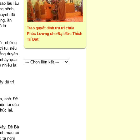
sao lâu lâu
ng bệnh,
 huynh đệ
ỡng, ăn
ó là
Trao quyết định trụ trì chùa
Phúc Lương cho Đại đức Thích
Trí Đạt
ỏi, những
i tu, nếu
hắng duyên.
 nhảy qua.
 nhiều là
y đủ trí
ta, nhờ Đề
iện tại của
húc lại,
vậy, Đề Bà
hành mau có
 ta nghĩ