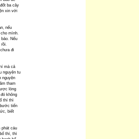
đốt ba cây
ện xin với
n, nếu
i cho mình.
m bảo. Nếu
rồi.
 chưa đi
thí mà cả
u nguyện tu
nh nguyện
 tâm tham
được lòng
 đó không
 thí thì
 bước tiến
ức, biết
h phát cáu
ố thí, thì