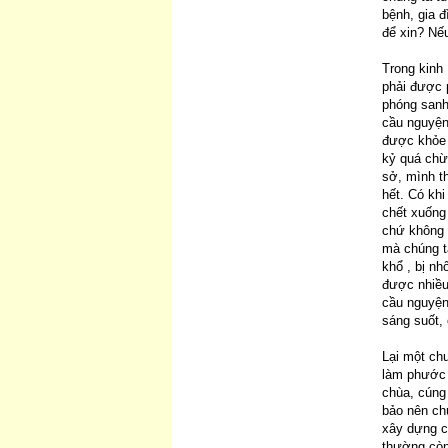
bệnh, gia 
để xin? Nếu
Trong kinh 
phải được 
phóng sanh
cầu nguyện
được khỏe 
kỷ quá chừ
sở, mình t
hết. Có khi
chết xuống
chứ không p
mà chúng ta
khổ , bị nh
được nhiều
cầu nguyện 
sáng suốt, 
Lại một chu
làm phước c
chùa, cúng 
bảo nên ch
xây dựng c
thường còn