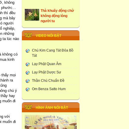
ỡ, không
Thà khuấy động chứ
 có phước…
không động lòng
h thì đều
người tu
ng mà bây
có người
những ngôi cổ tự tại
ổ nghiệp,
Hưng Yên
ên những
VIDEO NỔI BẬT
g ta lúc nào
Tây Du Ký Dưới Góc
Nhìn Phật Giao
Chú Kim Cang Tát Đỏa Bồ
à không có
Tát
Đám Tang Theo
 mua kinh
Truyền Thống Phật
Lạy Phật Quan Âm
Giao
Lạy Phật Dược Sư
o thấy mọi
Học Viện Phật Giao
thành ra
Thần Chú Chuẩn Đề
larung ga
cũng
Om Benza Satto Hum
hông chú ý
Thạt Luống -Tháp Của
 thầy hay
Lào
ng muốn đi
Chùa Phúc Lương :
HÌNH ẢNH NỔI BẬT
Tổ Chức Lễ Khai Đàn
Dược Sư Thất Châu
ng với
ồi muốn đi