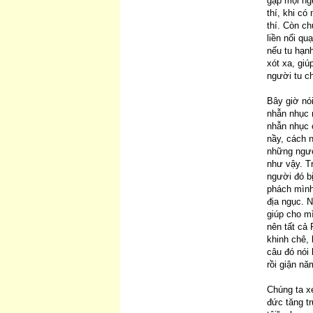
gặp mọi ng
thí, khi có
thí. Còn c
liền nổi qu
nếu tu hạnh
xót xa, gi
người tu c
Bây giờ nó
nhẫn nhục 
nhẫn nhục 
nầy, cách 
những ngườ
như vậy. Tr
người đó bị
phách mình
địa ngục. 
giúp cho mì
nên tất cả 
khinh chê, 
câu đó nói 
rồi giận nă
Chúng ta xé
đức tăng t