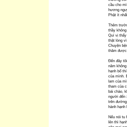
cầu cho mì
hương nguy
Phật ít nhấ
Thêm trườn
thầy không 
Quí vị thấy
thật lòng 
Chuyện bện
thăm được c
Đến đây tô
năm không 
hạnh bố th
của mình. 
lam của mì
tham của c
bái chào, k
người đến x
trên đường
hành hạnh b
Nếu nói tu 
lên thì hạn