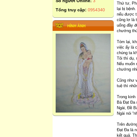
Số người Online:
3
Thứ tư, Phậ
lại bị bệnh
Tổng truy cập:
0954340
nếu được th
cũng lơ là 
uống đầy đ
HÌNH ẢNH
chướng thứ
Tóm lại, kh
việc ấy là
chúng ta kh
Tôi thí dụ
Nếu muốn nh
chướng nhi
Cũng như v
tuệ thì nhữ
Trong kinh
Bà Đạt Đa m
Ngài, Đề Bà
Ngài nói “
Trên đường
Đạt Đa là n
kết quả. T