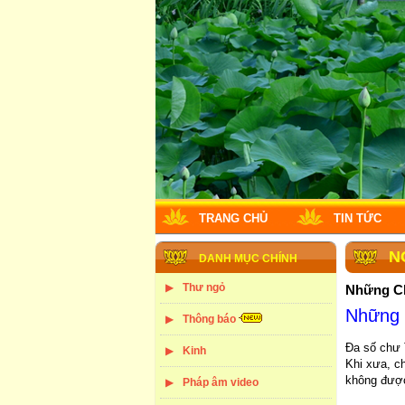
TRANG CHỦ
TIN TỨC
N
DANH MỤC CHÍNH
Thư ngỏ
Những C
Những 
Thông báo
Đa số chư 
Kinh
Khi xưa, ch
không được
Pháp âm video