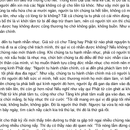
ười đến xin đều vui mừng cho hết. Trong kinh Đại Bát Nhã kể các vị Bồ tát t
 người đến xin mà các Ngài không có gì cho liền tủi khóc. Như vậy mới gọi là
húng ta nếu hứa cho ai mười ngàn, người ta tới chúng ta hết tiền, không có 
ạu lên, như vậy có lòng từ bi không? Tất cả chúng ta tu phải có cái nhìn đúng 
 bố thí là vì khởi tâm từ bi để dẹp trừ tham lam, nên có người tới xin thì ch
úp được hay không được cũng thương họ chớ không giận, không buồn. Như v
hân chính.
i đến tu hạnh nhẫn nhục. Giả sử có chư Tăng hay Phật tử nào phát nguyện t
mà đi ra ai cũng chê trách mình, thì quí vị có nhẫn được không? Nếu không t
chừng nào mới thành công. Khi chúng ta tu hạnh nhẫn nhục, phải có người t
nọ, nói xấu hoặc là nhục mạ, chửi bới chúng ta đủ điều để thử sức nhẫn của 
i thân của mình, vì họ muốn thành tựu công đức nhẫn nhục cho mình nên 
ong kinh Phật dạy: “Người tu hành chân chính, có ai đến phá phách làm trở n
 tội phải đọa địa ngục”. Như vậy, chúng ta tu hành chân chính mà có người l
 thì người đó hết sức vì mình, hết sức thương mình họ mới dám làm, vì biế
Nên chúng ta phải biết quí kính người đó hơn, người ấy đã gan dạ dám vào đ
nh tiến lên, thì còn gì hơn nữa! Nếu nghĩ như vậy quí Phật tử còn ghét ai 
Phật tử khi phát tâm tu, cũng như chư Tăng khi phát tâm xuất gia vào đạo, nế
bị chửi mắng, bị hủy nhục thì cứ cười: “Tôi rất mang ơn quí vị đã giúp tôi nh
hoài, không buồn, không giận. Đó là người thứ thiệt. Ngược lại vừa bị nói nặ
m bảy ngày, tìm cách nầy cách kia trả thù lại, thì đó là thứ giả rồi.
t cho thật kỷ rồi mới thấy trên đường tu thật ra gặp trở ngại nhiều chừng nà
rưởng nhiều chừng nấy. Thí dụ có thầy nào đó quen nói: “Tôi nóng lắm đừng 