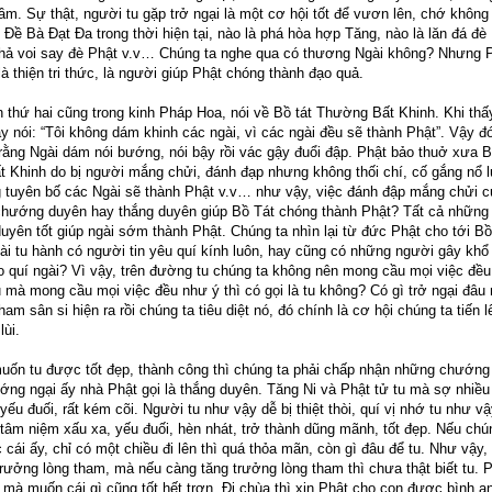
ầm. Sự thật, người tu gặp trở ngại là một cơ hội tốt để vươn lên, chớ không 
ể Đề Bà Đạt Đa trong thời hiện tại, nào là phá hòa hợp Tăng, nào là lăn đá đè
 thả voi say đè Phật v.v… Chúng ta nghe qua có thương Ngài không? Nhưng 
à thiện tri thức, là người giúp Phật chóng thành đạo quả.
 thứ hai cũng trong kinh Pháp Hoa, nói về Bồ tát Thường Bất Khinh. Khi thấy
ay nói: “Tôi không dám khinh các ngài, vì các ngài đều sẽ thành Phật”. Vậy đ
rằng Ngài dám nói bướng, nói bậy rồi vác gậy đuổi đập. Phật bảo thuở xưa B
 Khinh do bị người mắng chửi, đánh đạp nhưng không thối chí, cố gắng nổ l
g tuyên bố các Ngài sẽ thành Phật v.v… như vậy, việc đánh đập mắng chửi 
 chướng duyên hay thắng duyên giúp Bồ Tát chóng thành Phật? Tất cả nhữn
duyên tốt giúp ngài sớm thành Phật. Chúng ta nhìn lại từ đức Phật cho tới Bồ
ài tu hành có người tin yêu quí kính luôn, hay cũng có những người gây khổ
ho quí ngài? Vì vậy, trên đường tu chúng ta không nên mong cầu mọi việc đều
 mà mong cầu mọi việc đều như ý thì có gọi là tu không? Có gì trở ngại đâu
tham sân si hiện ra rồi chúng ta tiêu diệt nó, đó chính là cơ hội chúng ta tiến 
lùi.
uốn tu được tốt đẹp, thành công thì chúng ta phải chấp nhận những chướng 
ng ngại ấy nhà Phật gọi là thắng duyên. Tăng Ni và Phật tử tu mà sợ nhiề
t yếu đuối, rất kém cõi. Người tu như vậy dễ bị thiệt thòi, quí vị nhớ tu như v
tâm niệm xấu xa, yếu đuối, hèn nhát, trở thành dũng mãnh, tốt đẹp. Nếu ch
 cái ấy, chỉ có một chiều đi lên thì quá thỏa mãn, còn gì đâu để tu. Như vậy,
rưởng lòng tham, mà nếu càng tăng trưởng lòng tham thì chưa thật biết tu. 
 mà muốn cái gì cũng tốt hết trơn. Đi chùa thì xin Phật cho con được bình a