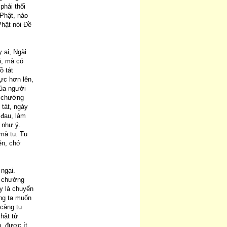
phải thối
 Phật, nào
Phật nói Đề
 ai, Ngài
ó, mà có
ồ tát
ực hơn lên,
của người
g chướng
 tát, ngày
 đau, làm
 như ý.
 mà tu. Tu
lên, chớ
ngại.
u chướng
ậy là chuyển
úng ta muốn
 càng tu
Phật tử
n, được ít