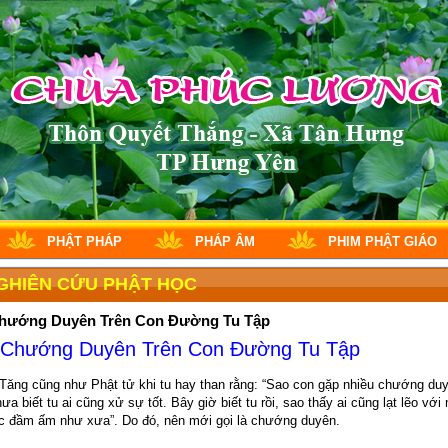
PHẬT PHÁP
PHÁP ÂM
PHIM PHẬT GIÁO
GHIÊN CỨU PHẬT HỌC
hướng Duyên Trên Con Đường Tu Tập
Chướng Duyên Trên Con Đường Tu Tập
Tăng cũng như Phật tử khi tu hay than rằng: “Sao con gặp nhiều chướng du
ưa biết tu ai cũng xử sự tốt. Bây giờ biết tu rồi, sao thấy ai cũng lạt lẽo với
 đầm ấm như xưa”. Do đó, nên mới gọi là chướng duyên.