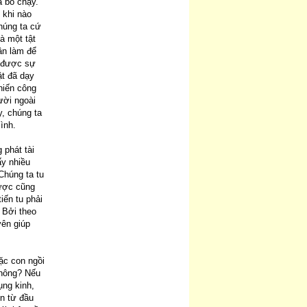
á bỏ chạy.
 khi nào
húng ta cứ
à một tật
ân làm để
g được sự
t đã dạy
hiến công
ười ngoài
, chúng ta
ình.
 phát tài
ấy nhiều
Chúng ta tu
Được cũng
iến tu phải
 Bởi theo
yên giúp
ặc con ngồi
không? Nếu
ụng kinh,
ìn từ đầu