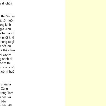
y đi chùa
thì đòi hỏi
ật tử muốn
ụng kinh
gia đình
a tu mà ích
ị nhốt khổ
hông tu gì
 chết lên
mà thả chim
i đạo lý
g sanh bị
 sớm thì
 vì còn chờ
 có trí huệ
 chùa là
. Cúng
 trọng Tam
u học và
 bảo
m bảo để