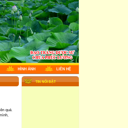
HÌNH ẢNH
LIÊN HỆ
TIN NỔI BẬT
yên quá.
 mình,