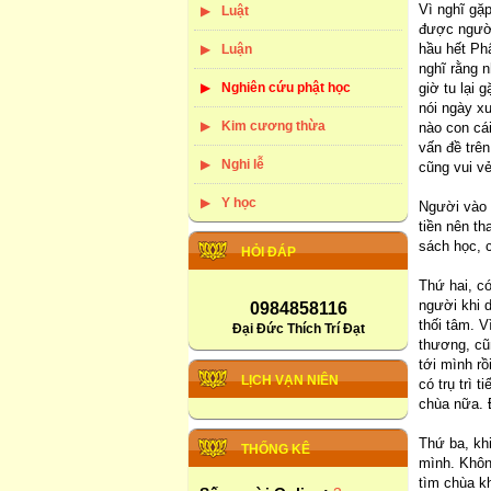
Vì nghĩ gặ
Luật
được người
hầu hết Ph
Luận
nghĩ rằng 
Nghiên cứu phật học
giờ tu lại
nói ngày x
Kim cương thừa
nào con cá
vấn đề trên
Nghi lễ
cũng vui vẻ
Y học
Người vào 
tiền nên t
sách học, 
HỎI ĐÁP
Thứ hai, có
người khi 
0984858116
thối tâm. V
Đại Đức Thích Trí Đạt
thương, cũ
tới mình rồ
LỊCH VẠN NIÊN
có trụ trì 
chùa nữa. 
Thứ ba, khi
THỐNG KÊ
mình. Không
tìm chùa k