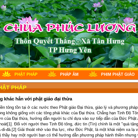
PHẬT PHÁP
PHÁP ÂM
PHIM PHẬT GIÁO
HẬT PHÁP
g khác hẳn với phật giáo đại thừa
iền tông tồn tại ở các nước theo Phật giáo Đại thừa, giáo lý và phương phá
tông không giống với các tông phái khác của Đại thừa. Chẳng hạn Tịnh Độ Tô
lớn của Đại thừa, hướng dẫn người tu chỉ dựa vào sự tiếp dẫn của Đức Phật 
hoát[1]. Đối với người theo Tịnh Độ tông, đức tin (Tín) chính là một "quà tặng"
di-đà.[2] Giải thoát nhờ vào tha lực, như Đức Phật, là một khái niệm xa lạ v
vị thầy hay một người bạn có thể hướng dẫn phương pháp hành thiền nhưng v