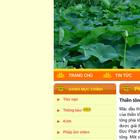
TRANG CHỦ
TIN TỨC
P
DANH MỤC CHÍNH
Thư ngỏ
Thiền tôn
Mặc dầu th
Thông báo
của thiền 
tông phái 
Kinh
được giải t
Đức Phật A-
Pháp âm video
tông. Một 