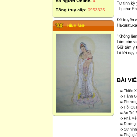
Số người Online:
4
Tự tịnh kỳ 
Thị chư Ph
Tổng truy cập:
0953325
Để truyền đ
Hakuratukan
HÌNH ẢNH
"Không làm
Làm các vi
Giữ tâm ý 
Là lời dạy 
BÀI VI
➭
Thiền X
➭
Hành Gỉ
➭
Phương
➭
Hồi Qu
➭
An Trú 
➭
Phá Mê
➭
Đường 
➭
Sự hình
➭
Phật gi