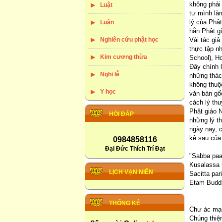
không phải 
Luật
tự mình là
lý của Phậ
Luận
hẳn Phật gi
Nghiên cứu phật học
Vài tác gi
thực tập n
Kim cương thừa
School), H
Đây chính l
Nghi lễ
những thác
không thuộ
Y học
văn bản gố
cách lý thu
Phật giáo N
HỎI ĐÁP
những lý t
ngày nay, 
kệ sau của 
0984858116
Đại Đức Thích Trí Đạt
"Sabba pa
Kusalassa
LỊCH VẠN NIÊN
Sacitta pa
Etam Budd
THỐNG KÊ
Chư ác mạ
Chúng thiệ