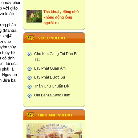
iều này phải
p với giáo
Thà khuấy động chứ
 và khác
không động lòng
người tu
ương pháp
g (Mantra
những ngôi cổ tự tại
ika)[4].
Hưng Yên
VIDEO NỔI BẬT
ời cho
uyên thủy
Tây Du Ký Dưới Góc
 thủy từ
Nhìn Phật Giao
Chú Kim Cang Tát Đỏa Bồ
 có tính
Tát
Đám Tang Theo
ốt lõi của
Lạy Phật Quan Âm
Truyền Thống Phật
 phải là
Giao
ộ. Ngay cả
Lạy Phật Dược Sư
h đưa bài
Học Viện Phật Giao
Thần Chú Chuẩn Đề
larung ga
Om Benza Satto Hum
Thạt Luống -Tháp Của
Lào
HÌNH ẢNH NỔI BẬT
Chùa Phúc Lương :
Tổ Chức Lễ Khai Đàn
Dược Sư Thất Châu