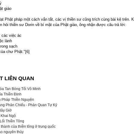
ý
ật giáo
ạt Phật pháp một cách vắn tắt, các vị thiền sư cũng trích cùng bài kệ trên. 
 hỏi thiền sư Dorin về bí mật của Phật giáo, ông nhận được câu trả lời:
 các việc ác
ệc lành
trong sạch
của chư Phật."[6]
ẾT LIÊN QUAN
óa Tan Bóng Tối Vô Minh
a Thiền Định
 Pháp Thiền Nguyện
ang Phản Chiếu - Phản Quan Tự Kỷ
Bây Giờ
 Khai Ngộ
Lối Thiền Tông
 thành của thiền tông ở trung quốc
áo nguyên thủy