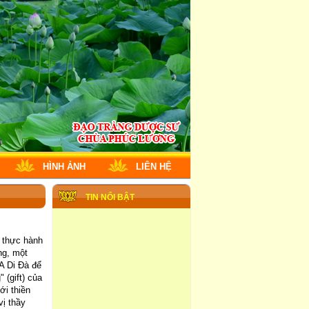
HÌNH ẢNH
LIÊN HỆ
TIN NỔI BẬT
p thực hành
ng, một
A Di Đà để
 (gift) của
ới thiền
ị thầy