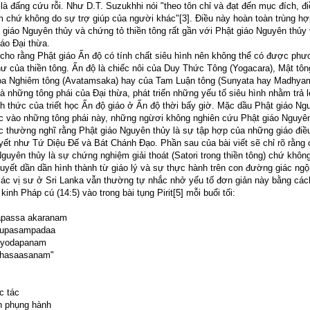
là đấng cứu rỗi. Như D.T. Suzukhhi nói "theo tôn chỉ và đạt đến mục đích, đ
m chứ không do sự trợ giúp của người khác"[3]. Điều này hoàn toàn trùng hợ
t giáo Nguyên thủy và chứng tỏ thiền tông rất gần với Phật giáo Nguyên thủy
áo Đại thừa.
ả cho rằng Phật giáo Ấn độ có tính chất siêu hình nên không thể có được ph
hư của thiền tông. Ấn độ là chiếc nôi của Duy Thức Tông (Yogacara), Mật tôn
oa Nghiêm tông (Avatamsaka) hay của Tam Luận tông (Sunyata hay Madhyam
à những tông phái của Đại thừa, phát triển những yếu tố siêu hình nhằm trả l
h thức của triết học Ấn độ giáo ở Ấn độ thời bấy giờ. Mặc dầu Phật giáo Ng
c vào những tông phái này, những ngừơi không nghiên cứu Phật giáo Nguyên
c thường nghĩ rằng Phật giáo Nguyên thủy là sự tập hợp của những giáo điều
yết như Tứ Diệu Đế và Bát Chánh Đạo. Phần sau của bài viết sẽ chỉ rõ rằng c
guyên thủy là sự chứng nghiệm giải thoát (Satori trong thiền tông) chứ không
huyết dần dần hình thành từ giáo lý và sự thực hành trên con đường giác ng
các vị sư ở Sri Lanka vẫn thường tự nhắc nhở yếu tố đơn giản này bằng các
kinh Pháp cú (14:5) vào trong bài tụng Pirit[5] mỗi buổi tối:
apassa akaranam
 upasampadaa
riyodapanam
hasaasanam"
c tác
n phụng hành