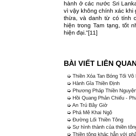
hành ở các nước Sri Lanka
vì vậy không chính xác khi
thừa, và danh từ có tính 
hiện trong Tam tạng, tốt 
hiện đại."[11]
BÀI VIẾT LIÊN QUA
➭
Thiền Xóa Tan Bóng Tối Vô
➭
Hành Gỉa Thiền Định
➭
Phương Pháp Thiền Nguyệ
➭
Hồi Quang Phản Chiếu - P
➭
An Trú Bây Giờ
➭
Phá Mê Khai Ngộ
➭
Đường Lối Thiền Tông
➭
Sự hình thành của thiền tôn
➭
Thiền tông khác hẳn với phậ