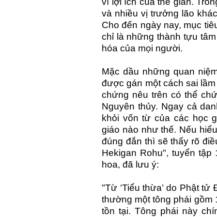
vì lợi ích của thế gian. Tr
và nhiều vị trưởng lão khá
Cho đến ngày nay, mục tiê
chỉ là những thành tựu tâm
hóa của mọi người.
Mặc dầu những quan niệm 
được gán một cách sai lầm
chứng nêu trên có thể ch
Nguyên thủy. Ngay cả danh
khỏi vốn từ của các học g
giáo nào như thế. Nếu hiể
đúng đắn thì sẽ thấy rõ đi
Hekigan Rohu", tuyển tập 
hoa, đã lưu ý:
"Từ ‘Tiểu thừa’ do Phật tử 
thường một tông phái gồm 1
tồn tại. Tông phái này c