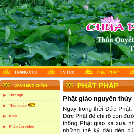
TRANG CHỦ
TIN TỨC
PHẬT PHÁP
PHẬT PHÁP
DANH MỤC CHÍNH
Thư ngỏ
Phật giáo nguyên thủy
Thông báo
Ngay trong thời Đức Phật, c
Đức Phật để chỉ rõ con đườ
Kinh
thống Phật giáo xa xưa n
Pháp âm video
những thế kỷ đầu tiên củ