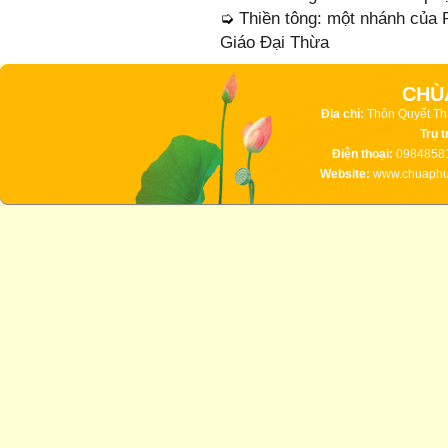
➭
Thiền tông: một nhánh của
Giáo Đại Thừa
CHÙ
Địa chỉ:
Thôn Quyết Th
Trụ t
Điện thoại:
09848581
Website:
www.chuaphuc