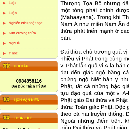
Thượng Tọa Bộ nhưng dần
Luật
một tông phái chính được
Luận
(Mahaayana). Trong khi T
Nghiên cứu phật học
Nam Á như miền Nam Ấn độ,
thừa phát triển mạnh ở c
Kim cương thừa
bản.
Nghi lễ
Đại thừa chủ trương quả vị 
Y học
nhiều vị Phật trong cùng 
vị Phật lẫn quả vị A-la-hán 
HỎI ĐÁP
đạt đến giác ngộ bằng cá
chứng ngộ Niết bàn y như
0984858116
Phật, tất cả những bậc gi
Đại Đức Thích Trí Đạt
tựu đạo quả của một vị A-
Phật giáo Đại thừa và Phậ
LỊCH VẠN NIÊN
thừa: Toàn giác Phật, Độc 
theo cả hai truyền thống, 
THỐNG KÊ
Ngoài những điểm trên, 
giáo Đại thừa và Phật giáo