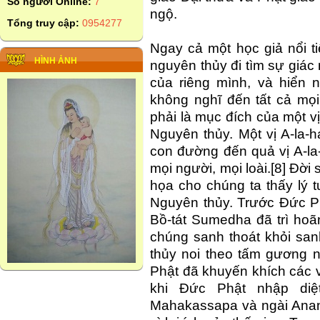
Số người Online:
7
ngộ.
Tổng truy cập:
0954277
Ngay cả một học giả nổi t
HÌNH ẢNH
nguyên thủy đi tìm sự giác 
của riêng mình, và hiển 
không nghĩ đến tất cả mọi
phải là mục đích của một v
Nguyên thủy. Một vị A-la-
con đường đến quả vị A-la-
mọi người, mọi loài.[8] Đờ
họa cho chúng ta thấy lý 
Nguyên thủy. Trước Đức P
Bồ-tát Sumedha đã trì ho
chúng sanh thoát khỏi san
thủy noi theo tấm gương 
Phật đã khuyến khích các v
khi Đức Phật nhập diệt
Mahakassapa và ngài Anan