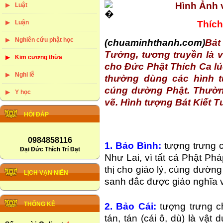
Hình Ảnh 
Luật
Thích
Luận
Nghiên cứu phật học
(chuaminhthanh.com)
Bát
Tướng, tương truyền là
Kim cương thừa
cho Đức Phật Thích Ca lú
Nghi lễ
thường dùng các hình t
cúng dường Phật. Thườn
Y học
vẽ. Hình tượng Bát Kiết 
HỎI ĐÁP
0984858116
1. Bảo Bình:
tượng trưng 
Đại Đức Thích Trí Đạt
Như Lai, vì tất cả Phật Phá
thị cho giáo lý, cúng dườn
LỊCH VẠN NIÊN
sanh đắc được giáo nghĩa 
THỐNG KÊ
2. Bảo Cái:
tượng trưng c
tán, tán (cái ô, dù) là vật