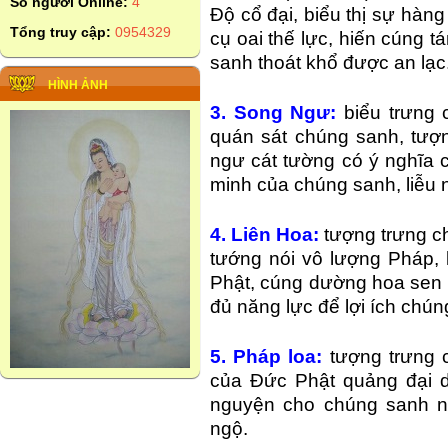
Số người Online:
4
Độ cổ đại, biểu thị sự hàn
Tổng truy cập:
0954329
cụ oai thế lực, hiến cúng 
sanh thoát khổ được an lạc
HÌNH ẢNH
3. Song Ngư:
biểu trưng 
quán sát chúng sanh, tượn
ngư cát tường có ý nghĩa c
minh của chúng sanh, liễu n
4. Liên Hoa:
tượng trưng ch
tướng nói vô lượng Pháp, 
Phật, cúng dường hoa sen 
đủ năng lực để lợi ích chún
5. Pháp loa:
tượng trưng c
của Đức Phật quảng đại 
nguyện cho chúng sanh ng
ngộ.