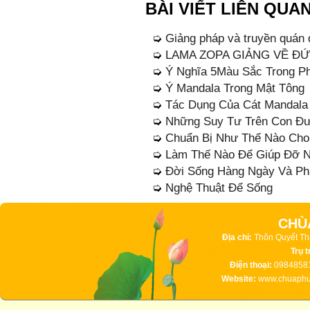
BÀI VIẾT LIÊN QUA
➭
Giảng pháp và truyền quán 
➭
LAMA ZOPA GIẢNG VỀ Đ
➭
Ý Nghĩa 5Màu Sắc Trong P
➭
Ý Mandala Trong Mật Tông
➭
Tác Dụng Của Cát Mandala
➭
Những Suy Tư Trên Con Đư
➭
Chuẩn Bị Như Thế Nào Cho
➭
Làm Thế Nào Để Giúp Đỡ N
➭
Đời Sống Hàng Ngày Và Ph
➭
Nghệ Thuật Để Sống
CHÙ
Địa chỉ:
Thôn Quyết Th
Trụ t
Điện thoại:
09848581
Website:
www.chuaphuc