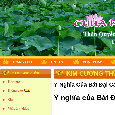
TRANG CHỦ
TIN TỨC
PHẬT PHÁP
KIM CƯƠNG TH
DANH MỤC CHÍNH
Thư ngỏ
Ý Nghĩa Của Bát Đại C
Thông báo
Ý nghĩa của Bát 
Kinh
Pháp âm video