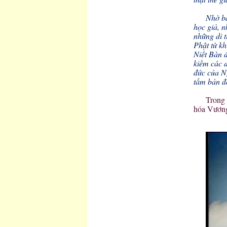
Nhờ b
học giả, 
những di t
Phật từ kh
Niết Bàn 
kiếm các d
đức của N
tấm bản đồ
Trong
hóa Vương