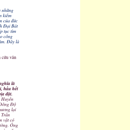
à những
m kiếm
ản của đức
ch Đại Bát
p tục tìm
ào công
ăm. Đây là
n cứu văn
nghĩa là
i, hầu hết
bịa đặt.
n Huyền
 Đông Độ
hương lại
. Trần
n vật có
Đường. Ông