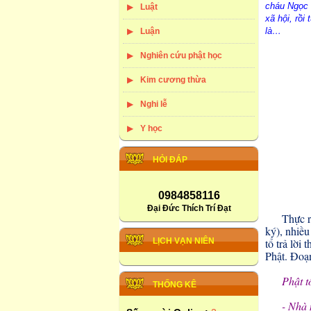
cháu Ngọc 
Luật
xã hội, rồi
là…
Luận
Nghiên cứu phật học
Kim cương thừa
Nghi lễ
Y học
HỎI ĐÁP
0984858116
Đại Đức Thích Trí Đạt
Thực r
ký), nhiều
LỊCH VẠN NIÊN
tổ trả lời
Phật. Đoạn
Phật t
THỐNG KÊ
- Nhà 