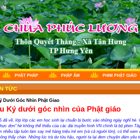
PHẬT PHÁP
PHÁP ÂM
PHIM PHẬT GIÁO
IN TỨC
ý Dưới Góc Nhìn Phật Giao
u Ký dưới góc nhìn của Phật giáo
5 đã về, lớp lớp các em học sinh lại chuẩn bị bước vào những ngày nghĩ hè.
thực đơn” hè không thể thiếu của các đài truyền hình VN chính là bộ phim Tâ
 nhiều tập luôn làm say mê hàng triệu trẻ em (và cả người lớn), có thể xem đ
hông thấy chán. Những lúc trà dư tửu hậu, người ta lại đem chuyện đám yêu t