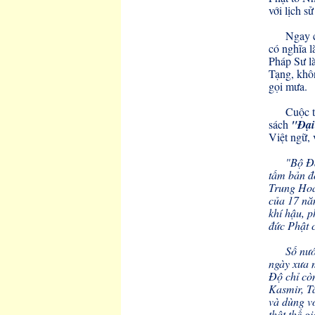
với lịch sử
Ngay c
có nghĩa l
Pháp Sư là
Tạng, khôn
gọi mưa.
Cuộc t
sách
"Đại
Việt ngữ, 
"Bộ Đạ
tấm bản đ
Trung Hoa
của 17 nă
khí hậu, 
đức Phật 
Số nướ
ngày xưa 
Độ chỉ cò
Kasmir, Tâ
và dùng v
thật thế g