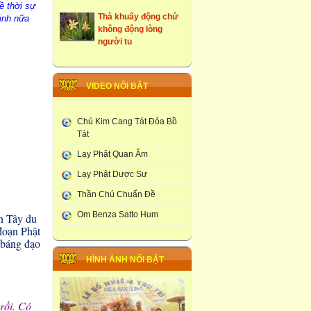
ề thời sự
Thà khuấy động chứ
kinh nữa
không động lòng
người tu
những ngôi cổ tự tại
Hưng Yên
VIDEO NỔI BẬT
Tây Du Ký Dưới Góc
Nhìn Phật Giao
Chú Kim Cang Tát Đỏa Bồ
Đám Tang Theo
Tát
Truyền Thống Phật
Giao
Lạy Phật Quan Âm
Lạy Phật Dược Sư
Học Viện Phật Giao
larung ga
Thần Chú Chuẩn Đề
Thạt Luống -Tháp Của
Om Benza Satto Hum
ện Tây du
Lào
 đoạn Phật
ỉ báng đạo
Chùa Phúc Lương :
Tổ Chức Lễ Khai Đàn
HÌNH ẢNH NỔI BẬT
Dược Sư Thất Châu
 rồi. Có