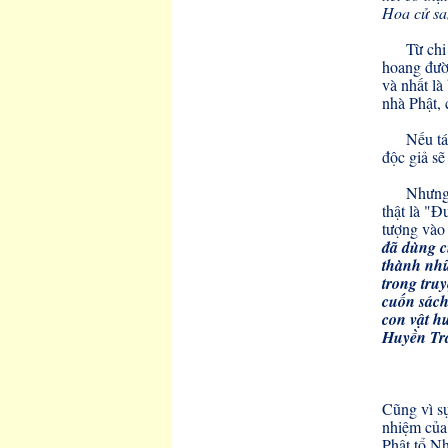
Hoa cử san
Từ chi
hoang đườ
và nhất là
nhà Phật, 
Nếu tá
độc giả sẽ 
Nhưng 
thật là "Đ
tượng vào 
đã dùng cu
thành nhữ
trong truy
cuốn sách
con vật h
Huyền Tr
Cũng vì sự
nhiệm của 
Phật tổ Nh