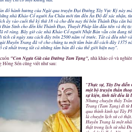
ản đồ hành hương của Ngài qua truyện Đại Đường Tây Vực Ký này m
những nhà Khảo Cổ người Âu Châu mới tìm đến Ấn Độ để xác nhận, tì
ích ấy vào cuối thế kỷ thứ 18 và cho đến nay thì bốn Thánh Địa căn b
i Đản Sinh cho đến khi Thành Đạo, Thuyết Pháp lần đầu tiên và thị tị
đã rõ ràng. Bây giờ các nhà Khảo Cổ người Nhật Bản vẫn còn đang tiế
i tích cũ ngày xưa cách đây trên 2500 năm về trước. Tất cả đều nhờ v
gài Huyền Trang đã vẽ cho chúng ta một tấm bản đồ cách đây 1375 n
 cũ nhất trong tất cả những tấm bản đồ của thế giới hiện nay".
 cuốn
"Con Ngựa Già của Đường Tam Tạng",
nhà khảo cổ và nghiê
 Hồng Sển cũng viết như sau:
"
Thực sự, Tây Du diễn 
một bộ truyện thần thoạ
sự kiện, tình tiết đều là 
Nhưng chuyện thầy Trầ
Trang (Tam Tạng) đi từ
qua thỉnh kinh tại Tây P
là chuyện lịch sử có thật
Huyền Trang là một nhâ
thật trong lịch sử nhà 