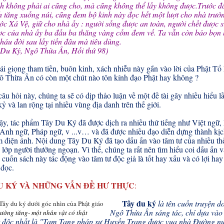
nh không phải ai cũng cho, mà cũng không thể lấy không được.Trước đâ
h tăng xuống núi, cũng đem bộ kinh này đọc hết một lượt cho nhà trưở
ớc Xá Vệ, giữ cho nhà ấy : người sống được an toàn, người chết được s
ược của nhà ấy ba đấu ba thăng vàng cốm đem về. Ta vẫn còn bảo bọn 
háu đời sau lấy tiền đâu mà tiêu dùng.
Ký, Ngô Thừa Ân, Hồi thứ 98)
i giọng tham tiền, buôn kinh, xách nhiễu này gắn vào lời của Phật Tổ
gô Thừa Ân có còn một chút nào tôn kính đạo Phật hay không ?
âu hỏi này, chúng ta sẽ có dịp thảo luận về một đề tài gây nhiều hiểu lầ
kỷ và lan rộng tại nhiều vùng địa danh trên thế giới.
ậy, tác phẩm Tây Du K‎ý đã được dịch ra nhiều thứ tiếng như Việt ngữ,
 Anh ngữ, Pháp ngữ, v ...v… và đã được nhiều đạo diễn dựng thành kịc
 điện ảnh. Nội dung Tây Du K‎‎ý đã tạo dấu ấn vào tâm tư của nhiều th
 lớp người thưởng ngoạn. Vì thế, chúng ta rất nên tìm hiểu coi dấu ấn 
cuốn sách này tác động vào tâm tư độc giả là tốt hay xấu và có lợi hay
 đọc.
U K‎Ý‎ VÀ NHỮNG VẤN ĐỀ HƯ THỰC
:
Tây du ký
là tên cuốn truyện do
Ngô Thừa Ân sáng tác, chỉ dựa vào
ường tăng- một nhân vật có thật
hật độc nhất là "Tam Tạng pháp sư Huyền Trang được vua nhà Đường n