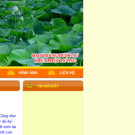
HÌNH ẢNH
LIÊN HỆ
TIN NỔI BẬT
 Cũng như
y du ký-
i xem lại
inh con