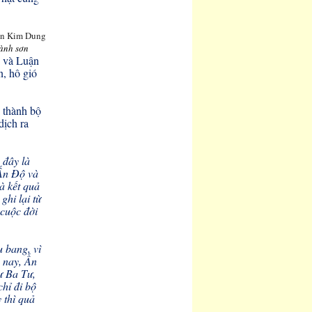
ành sơn
g và Luận
n, hô gió
 thành bộ
ịch ra
 đây là
 Ấn Độ và
à kết quả
hi lại từ
 cuộc đời
u bang, vì
 nay, Ấn
ư Ba Tư,
chỉ đi bộ
 thì quả