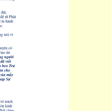
 đặt,
đệ tử Phật
i tu hành
úc.
ng nói vì
huyện có
 tạo ấn
ng người
đã viết
n heo Trư
gán cho
 của mấy
Pháp Sư
vô trách
tôn kính
Phật cùng