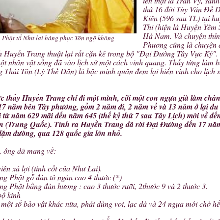
tên thật là Trần Vỹ, san
thứ 16 đời Tùy Văn Đế 
Kiên (596 sau TL) tại h
Thi (hiện là Huyện Yêm 
Hà Nam. Và chuyện thỉn
Phật tổ Như lai hàng phục Tôn ngộ không
Phương cũng là chuyện c
h Huyền Trang thuật lại rất cặn kẽ trong bộ "Đại Đường Tây Vực Ký".
ột nhân vật sống đã vào lịch sử một cách vinh quang. Thầy từng làm b
 Thái Tôn (Lý Thế Dân) là bậc minh quân đem lại hiển vinh cho lịch 
c thầy Huyền Trang chỉ đi một mình, cỡi một con ngựa già làm chân
 17 năm bên Tây phương, gồm 2 năm đi, 2 năm về và 13 năm ở lại du 
 từ năm 629 mãi đến năm 645 (thế kỷ thứ 7 sau Tây Lịch) mới về đế
 (Trung Quốc). Tính ra Huyền Trang đã rời Đại Đường đến 17 năm,
ặm đường, qua 128 quốc gia lớn nhỏ.
, ông đã mang về:
viên xá lợi (tinh cốt của Như Lai).
ợng Phật gỗ đàn tô ngân cao 4 thước (*)
ợng Phật bằng đàn hương : cao 3 thước rưỡi, 2thước 9 và 2 thước 3.
bộ kinh
 một số bảo vật khác nữa, phải dùng voi, lạc đà và 24 ngựa mới chở hế