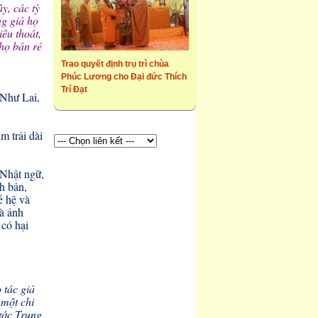
y, các tỳ
ng giả họ
iêu thoát,
họ bán rẻ
Trao quyết định trụ trì chùa
Phúc Lương cho Đại đức Thích
Trí Đạt
 Như Lai,
m trải dài
 Nhật ngữ,
h bản,
ế hệ và
và ảnh
 có hại
 tác giả
 một chi
ước Trung