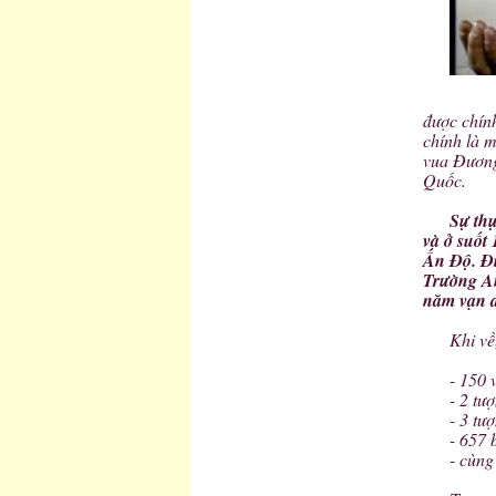
được chín
chính là m
vua Đương
Quốc.
Sự thự
và ở suốt
Ấn Độ. Đi
Trường An
năm vạn d
Khi về
- 150 
- 2 tư
- 3 tư
- 657 
- cùng