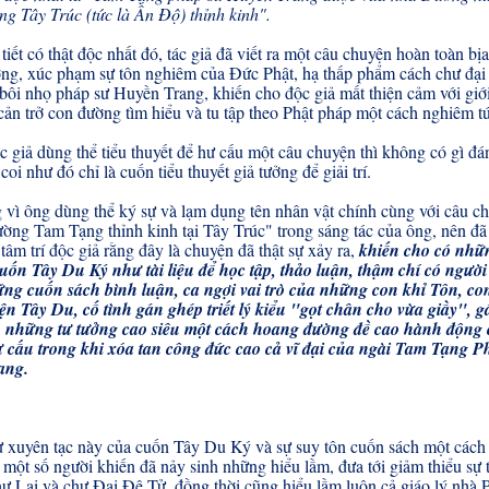
g Tây Trúc (tức là Ấn Độ) thỉnh kinh".
 tiết có thật độc nhất đó, tác giả đã viết ra một câu chuyện hoàn toàn bịa
ng, xúc phạm sự tôn nghiêm của Đức Phật, hạ thấp phẩm cách chư đại 
 bôi nhọ pháp sư Huyền Trang, khiến cho độc giả mất thiện cảm với giớ
cản trở con đường tìm hiểu và tu tập theo Phật pháp một cách nghiêm t
c giả dùng thể tiểu thuyết để hư cấu một câu chuyện thì không có gì đá
coi như đó chỉ là cuốn tiểu thuyết giả tưởng để giải trí.
vì ông dùng thể k‎ý sự và lạm dụng tên nhân vật chính cùng với câu c
ường Tam Tạng thỉnh kinh tại Tây Trúc" trong sáng tác của ông, nên đã
tâm trí độc giả rằng đây là chuyện đã thật sự xảy ra,
khiến cho có nhữ
ốn Tây Du K‎‎ý như tài liệu để học tập, thảo luận, thậm chí có người 
ng cuốn sách bình luận, ca ngợi vai trò của những con khỉ Tôn, co
ện Tây Du, cố tình gán ghép triết l‎‎ý kiểu "gọt chân cho vừa giầy", 
 những tư tưởng cao siêu một cách hoang đường đề cao hành động
ư cấu trong khi xóa tan công đức cao cả vĩ đại của ngài Tam Tạng 
ang.
 xuyên tạc này của cuốn Tây Du K‎ý‎ và sự suy tôn cuốn sách một cách 
một số người khiến đã nảy sinh những hiểu lầm, đưa tới giảm thiểu sự 
ư Lai và chư Đại Đệ Tử, đồng thời cũng hiểu lầm luôn cả giáo l‎ý‎ nhà 