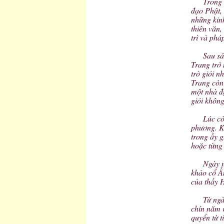
Trong 
đạo Phật, 
những kin
thiên văn,
trì và phá
Sau sá
Trang trở
trò giỏi n
Trang còn 
một nhà đị
giỏi không
Lúc cò
phương. K
trong ấy g
hoặc từng 
Ngày n
khảo cổ Ấ
của thầy H
Từ ngà
chín năm 
quyển từ 