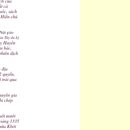
ích của
ất cả
uốc, sách
i Hiền chủ
ủa Tây du ký
hày Huyền
ên bác,
phiên dịch
g địa
2 quyển,
ã trải qua
chuyên gia
hi chép
Suốt mười
hoảng 1335
Thừa Khởi