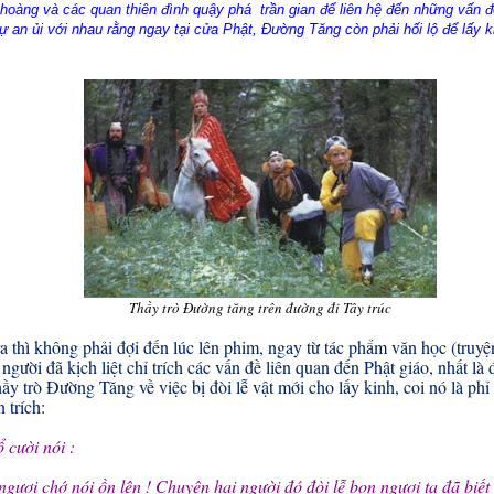
hoàng và các quan thiên đình quậy phá trần gian để liên hệ đến những vấn đ
 tự an ủi với nhau rằng ngay tại cửa Phật, Đường Tăng còn phải hối lộ để lấy 
Thầy trò Đường tăng trên đường đi Tây trúc
a thì không phải đợi đến lúc lên phim, ngay từ tác phẩm văn học (truy
 người đã kịch liệt chỉ trích các vấn đề liên quan đến Phật giáo, nhất là
 thầy trò Đường Tăng về việc bị đòi lễ vật mới cho lấy kinh, coi nó là ph
 trích:
ổ cười nói :
ngươi chớ nói ồn lên ! Chuyện hai người đó đòi lễ bọn ngươi ta đã biết