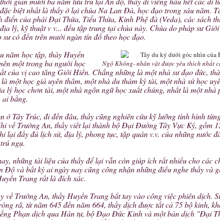
thời gian mười ba năm lưu trú tại Ấn độ, thầy đi viếng hầu hết các di t
đặc biệt nhất là thầy ở lại chùa Na Lan Đà, học đạo trong sáu năm. T
h điển của phái Đại Thừa, Tiểu Thừa, Kinh Phệ đà (Veda), các sách th
 địa lý, kỹ thuật v v... đều tập trung tại chùa này. Chùa do pháp sư Giớ
p sư có đến trên mười ngàn tín đồ theo học đạo.
u năm học tập, thày Huyền
 nên một trong ba người học
Ngộ Không- nhân vật được yêu thích nhất c
hất của vị cao tăng Giới Hiền. Chẳng những là một nhà sư đạo đức, t
là một học giả uyên thâm, một nhà du thám kỳ tài, một nhà sử học uy
a lý học chơn tài, một nhà ngôn ngữ học xuất chúng, nhất là một nhà 
 ai bằng.
n ở Tây Trúc, đi đến đâu, thầy cũng nghiên cứu kỹ lưỡng tình hình từn
hi về Trường An, thầy viết lại thành bộ Đại Đường Tây Vực Ký, gồm 1
hi lại đầy đủ lịch sử, địa lý, phong tục, tập quán v.v. của những nước đ
trú ngụ.
ay, những tài liệu của thầy để lại vẫn còn giúp ích rất nhiều cho các 
n Độ và bất kỳ ai ngày nay cũng công nhận những điều nghe thấy và g
uyền Trang rất là đích xác.
y về Trường An, thầy Huyền Trang bắt tay vào công việc phiên dịch. 
ròng rã, từ năm 645 đến năm 664, thầy dịch được tất cả 75 bộ kinh, k
tiếng Phạn dịch qua Hán tự, bộ Đạo Đức Kinh và một bản dịch "Đại 