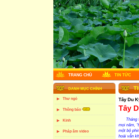
TRANG CHỦ
TIN TỨC
T
DANH MỤC CHÍNH
Thư ngỏ
Tây Du K
Tây D
Thông báo
Tháng 
Kinh
mọi năm, “
một bộ phim
Pháp âm video
hoài vẫn k