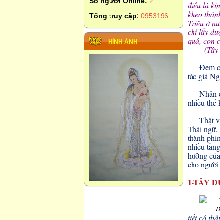
Số người Online:
2
điều là ki
kheo thán
Tổng truy cập:
0953196
Triệu ở nư
chỉ lấy đ
quá, con c
HÌNH ẢNH
(Tây Du 
Đem cá
tác giả N
Nhân c
nhiều thế 
Thật v
Thái ngữ,
thành phim
nhiều tầng
hưởng của 
cho người
1-TÂY D
Đ
tiết có t