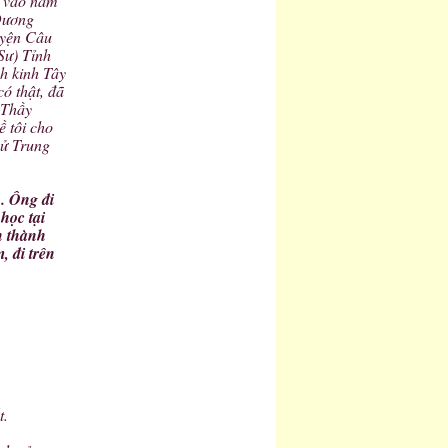
h vào năm
Dương
uyện Câu
Sư) Tỉnh
h kinh Tây
ó thật, đã
 Thầy
ề tôi cho
sử Trung
. Ông đi
học tại
n thành
 đi trên
t.