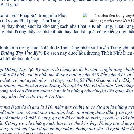
 Phật giáo.
ả từ ngữ "Pháp Sư" trong nhà Phật
à thày dạy Phật pháp, Tam Tạng.
Một ngọn núi trong Ngũ H
 vị thày thông suốt ba kho tàng sách nhà Phật là Kinh Tạng, Luật Tạn
g phải là ông thầy có pháp thuật, bày đàn bát quái cúng kiếng quỷ thầ
hỉnh kinh trong thực tế đã được Tam Tạng pháp sư Huyền Trang ghi lại
 Đường Tây Vực Ký".
Bộ sách này được hòa thượng Thích Như Điển d
với lời đề tựa như sau:
i Đường Tây Vực Ký này sở dĩ chúng tôi dịch trước vì nghĩ rằng chính
ồ đầy đủ nhất, chi ly nhất mà đương thời từ năm 628 đến năm 645 tại
 chưa có một người nào viết được một bộ Sử Phật Giáo như thế. Đây l
m trường mà Ngài Huyền Trang đã ở tại Ấn Độ. Đi đến đâu Ngài cũng g
phong thổ cho đến tập quán và nhất là những câu chuyện liên quan đến
cũng như chư vị Bồ Tát, A La Hán.
c mà Ngài đã đi qua là 110, ngày nay chúng ta có thể gọi là những tiể
mỗi một vùng có một ông Vua nhỏ, hoặc tù trưởng đứng đầu. Còn ngày
n một nước mà thôi. Chung quanh đó có một số nước, ngoài Ấn Độ nh
n Cương v.v... là những nước lớn ta có thể kể riêng. Nhưng tựu chung 
oi ngựa mà vượt qua được những chặng đường dài gần 50 ngàn dặm ấy
ian nầy chỉ có một không hai.