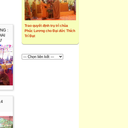
Trao quyết định trụ trì chùa
NG :
Phúc Lương cho Đại đức Thích
HAI
Trí Đạt
Ư
14