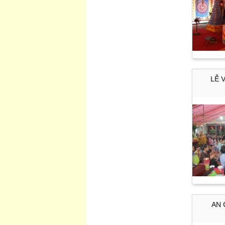
LỄ 
AN 