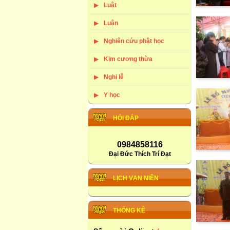
Luật
Luận
Nghiên cứu phật học
Kim cương thừa
Nghi lễ
Y học
HỎI ĐÁP
0984858116
Đại Đức Thích Trí Đạt
LỊCH VẠN NIÊN
THỐNG KÊ