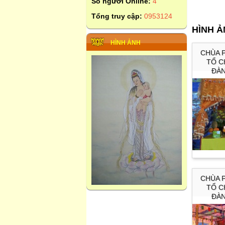
Số người Online:
4
Tổng truy cập:
0953124
HÌNH 
HÌNH ẢNH
CHÙA 
TỔ C
ĐÀ
CHÙA 
TỔ C
ĐÀ