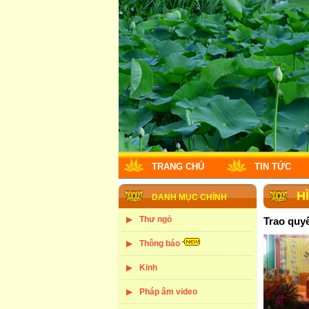
TRANG CHỦ
TIN TỨC
H
DANH MỤC CHÍNH
Thư ngỏ
Trao quyế
Thông báo
Kinh
Pháp âm video