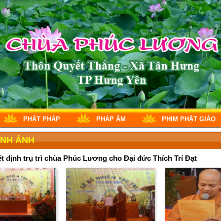
PHẬT PHÁP
PHÁP ÂM
PHIM PHẬT GIÁO
ÌNH ẢNH
t định trụ trì chùa Phúc Lương cho Đại đức Thích Trí Đạt