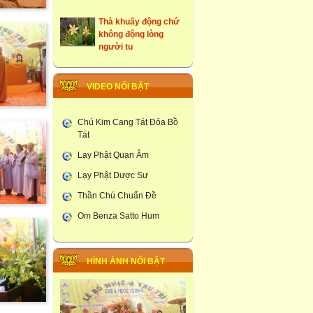
Thà khuấy động chứ
không động lòng
người tu
những ngôi cổ tự tại
Hưng Yên
VIDEO NỔI BẬT
Tây Du Ký Dưới Góc
Nhìn Phật Giao
Chú Kim Cang Tát Đỏa Bồ
Tát
Đám Tang Theo
Truyền Thống Phật
Lạy Phật Quan Âm
Giao
Lạy Phật Dược Sư
Học Viện Phật Giao
Thần Chú Chuẩn Đề
larung ga
Om Benza Satto Hum
Thạt Luống -Tháp Của
Lào
Chùa Phúc Lương :
HÌNH ẢNH NỔI BẬT
Tổ Chức Lễ Khai Đàn
Dược Sư Thất Châu