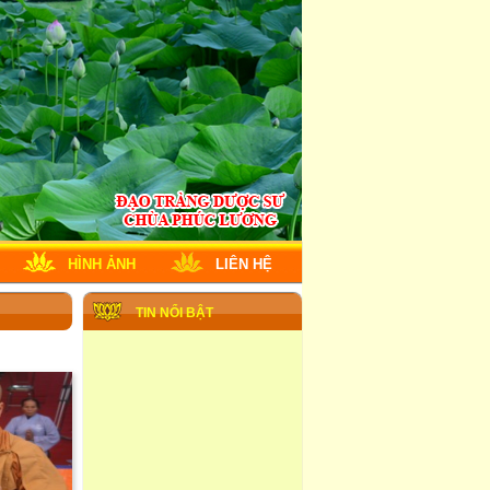
HÌNH ẢNH
LIÊN HỆ
TIN NỔI BẬT