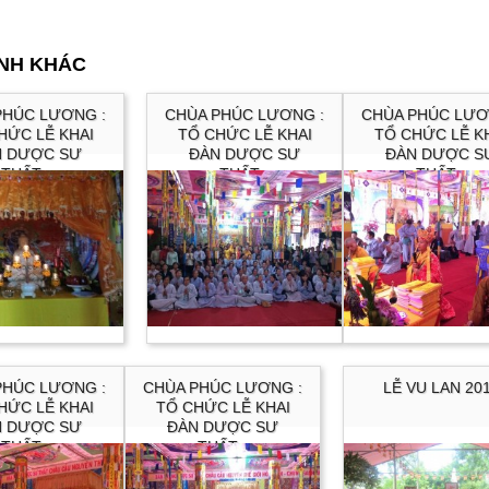
ẢNH KHÁC
PHÚC LƯƠNG :
CHÙA PHÚC LƯƠNG :
CHÙA PHÚC LƯƠ
HỨC LỄ KHAI
TỔ CHỨC LỄ KHAI
TỔ CHỨC LỄ K
N DƯỢC SƯ
ĐÀN DƯỢC SƯ
ĐÀN DƯỢC S
THẤT...
THẤT...
THẤT...
PHÚC LƯƠNG :
CHÙA PHÚC LƯƠNG :
LỄ VU LAN 20
HỨC LỄ KHAI
TỔ CHỨC LỄ KHAI
N DƯỢC SƯ
ĐÀN DƯỢC SƯ
THẤT...
THẤT...