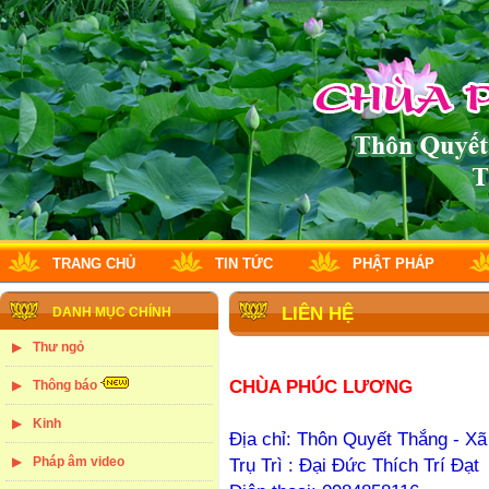
TRANG CHỦ
TIN TỨC
PHẬT PHÁP
LIÊN HỆ
DANH MỤC CHÍNH
Thư ngỏ
CHÙA PHÚC LƯƠNG
Thông báo
Kinh
Địa chỉ: Thôn Quyết Thắng - X
Pháp âm video
Trụ Trì : Đại Đức Thích Trí Đạt