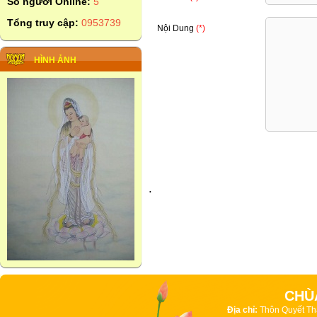
Số người Online:
5
Tổng truy cập:
0953739
Nội Dung
(*)
HÌNH ẢNH
.
CHÙ
Địa chỉ:
Thôn Quyết Th