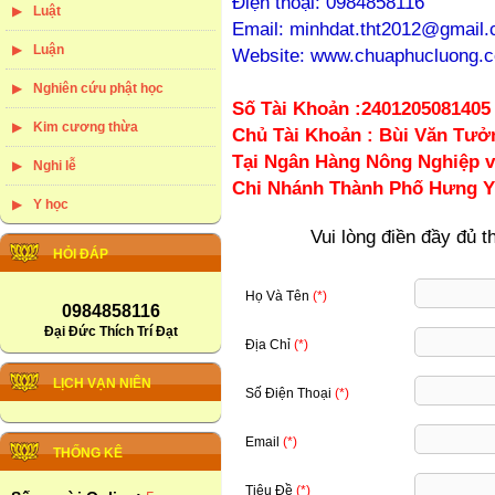
Điện thoại: 0984858116
Luật
Email: minhdat.tht2012@gmail
Luận
Website: www.chuaphucluong.
Nghiên cứu phật học
Số Tài Khoản :2401205081405
Kim cương thừa
Chủ Tài Khoản : Bùi Văn Tư
Tại Ngân Hàng Nông Nghiệp v
Nghi lễ
Chi Nhánh Thành Phố Hưng 
Y học
Vui lòng điền đầy đủ th
HỎI ĐÁP
Họ Và Tên
(*)
0984858116
Đại Đức Thích Trí Đạt
Địa Chỉ
(*)
LỊCH VẠN NIÊN
Số Điện Thoại
(*)
Email
(*)
THỐNG KÊ
Tiêu Đề
(*)