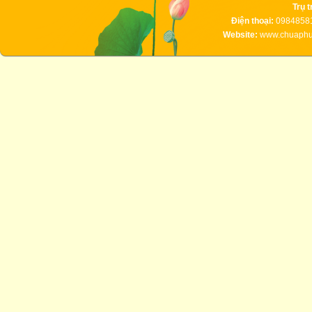
Trụ t
Điện thoại:
09848581
Website:
www.chuaphuc