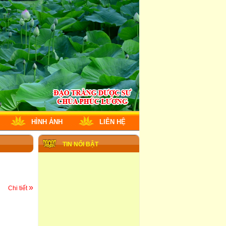
HÌNH ẢNH
LIÊN HỆ
TIN NỔI BẬT
»
Chi tiết