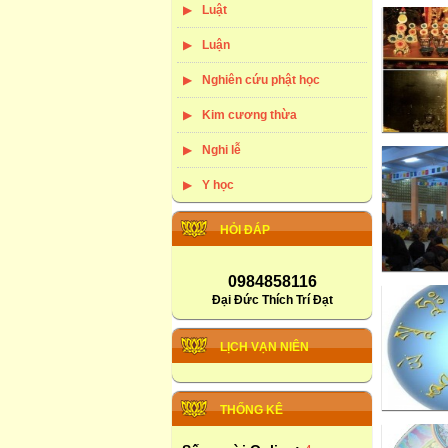
Luật
Luận
Nghiên cứu phật học
Kim cương thừa
Nghi lễ
Y học
HỎI ĐÁP
0984858116
Đại Đức Thích Trí Đạt
LỊCH VẠN NIÊN
THỐNG KÊ