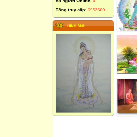
Số người Online:
4
Tổng truy cập:
0953600
HÌNH ẢNH