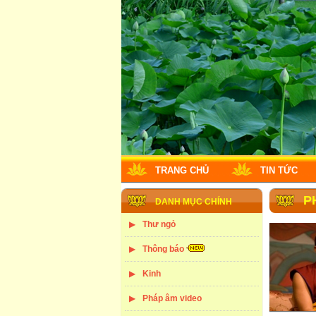
TRANG CHỦ
TIN TỨC
P
DANH MỤC CHÍNH
Thư ngỏ
Thông báo
Kinh
Pháp âm video