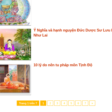
Ý Nghĩa và hạnh nguyện Đức Dược Sư Lưu 
Như Lai
10 lý do nên tu pháp môn Tịnh Độ
Trang
1
trên
7
1
2
3
4
5
6
7
»