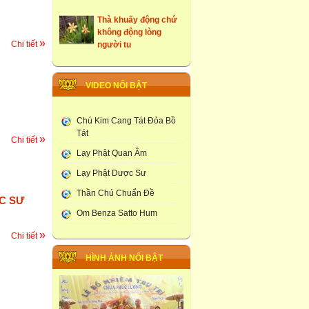
Thà khuấy động chứ
không động lòng
người tu
»
Chi tiết
những ngôi cổ tự tại
Hưng Yên
VIDEO NỔI BẬT
Tây Du Ký Dưới Góc
Nhìn Phật Giao
Chú Kim Cang Tát Đỏa Bồ
Tát
Đám Tang Theo
»
Chi tiết
Truyền Thống Phật
Lạy Phật Quan Âm
Giao
Lạy Phật Dược Sư
Học Viện Phật Giao
Thần Chú Chuẩn Đề
larung ga
C SƯ
Om Benza Satto Hum
Thạt Luống -Tháp Của
Lào
»
Chi tiết
Chùa Phúc Lương :
HÌNH ẢNH NỔI BẬT
Tổ Chức Lễ Khai Đàn
Dược Sư Thất Châu