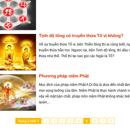
Tịnh độ tông có truyền thừa Tổ vị không?
Về sự truyền thừa Tổ vị, bên Thiền tông thì ai cũng biết, n
truyền thừa hẳn hoi. Ngược lại, bên Tịnh độ tông, thì đâu 
thừa như thế. Thế thì tại sao gọi các Ngài là Tổ?
Phương pháp niệm Phật
Mục đích của pháp niệm Phật A Di Đà là đưa đến nhất tâ
mọi vọng tưởng của tâm. Niệm Phật là thực hành chánh 
vậy về mặt bản chất, pháp môn niệm Phật không khác biệt
quán,...
Trang
5
trên
7
«
1
2
3
4
5
6
7
»