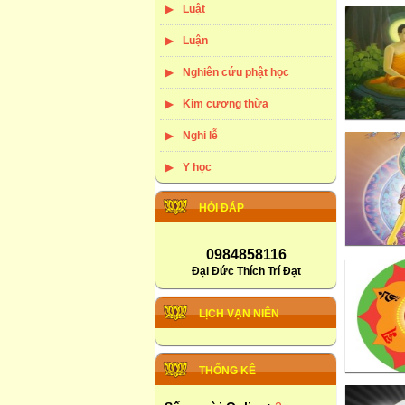
Luật
Luận
Nghiên cứu phật học
Kim cương thừa
Nghi lễ
Y học
HỎI ĐÁP
0984858116
Đại Đức Thích Trí Đạt
LỊCH VẠN NIÊN
THỐNG KÊ