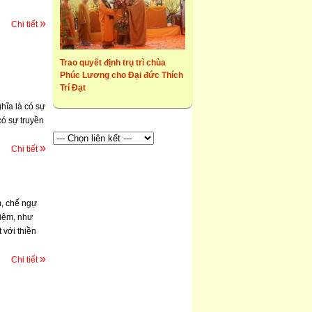
»
Chi tiết
Trao quyết định trụ trì chùa
Phúc Lương cho Đại đức Thích
Trí Đạt
ghĩa là có sự
có sự truyền
»
Chi tiết
m, chế ngự
niệm, như
 với thiền
»
Chi tiết