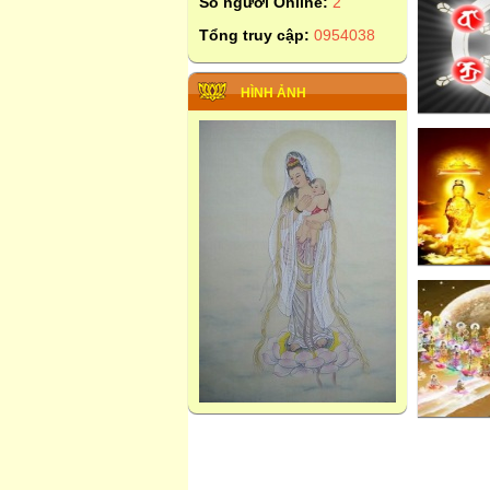
Số người Online:
2
Tổng truy cập:
0954038
HÌNH ẢNH