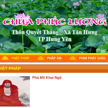
PHẬT PHÁP
PHÁP ÂM
PHIM PHẬT GIÁO
HẬT PHÁP
Phá Mê Khai Ngộ