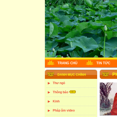
TRANG CHỦ
TIN TỨC
P
DANH MỤC CHÍNH
Thư ngỏ
Thông báo
Kinh
Pháp âm video