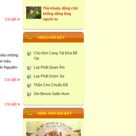
Thà khuấy động chứ
không động lòng
người tu
»
Chi tiết
những ngôi cổ tự tại
Hưng Yên
VIDEO NỔI BẬT
Tây Du Ký Dưới Góc
g
Nhìn Phật Giao
Chú Kim Cang Tát Đỏa Bồ
thiệu những
Đám Tang Theo
Tát
h hiệu
Truyền Thống Phật
ín-Nguyện-
Lạy Phật Quan Âm
Giao
Lạy Phật Dược Sư
»
Học Viện Phật Giao
Chi tiết
larung ga
Thần Chú Chuẩn Đề
Om Benza Satto Hum
Thạt Luống -Tháp Của
Lào
»
Chi tiết
Chùa Phúc Lương :
HÌNH ẢNH NỔI BẬT
Tổ Chức Lễ Khai Đàn
Dược Sư Thất Châu