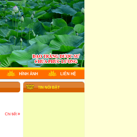
HÌNH ẢNH
LIÊN HỆ
TIN NỔI BẬT
»
Chi tiết