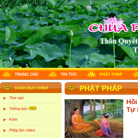
TRANG CHỦ
TIN TỨC
PHẬT PHÁP
PHẬT PHÁP
DANH MỤC CHÍNH
Thư ngỏ
Hồi
Tự 
Thông báo
Kinh
Pháp âm video