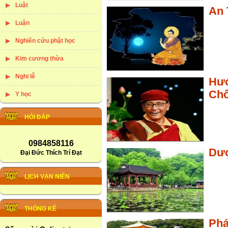
Luật
An 
Luận
Nghiên cứu phật học
Kim cương thừa
Nghi lễ
Hướ
Chố
Y học
HỎI ĐÁP
0984858116
Dư
Đại Đức Thích Trí Đạt
LỊCH VẠN NIÊN
THỐNG KÊ
Ph