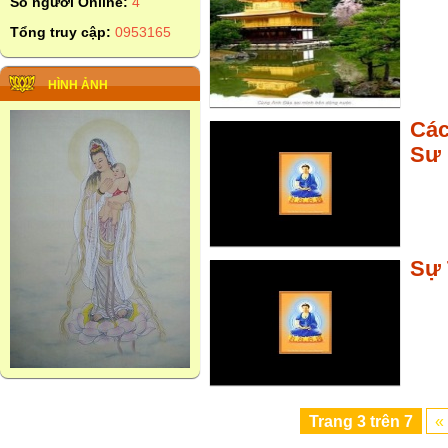
Số người Online:
4
Tổng truy cập:
0953165
HÌNH ẢNH
Các
Sư
Sự 
Trang
3
trên
7
«