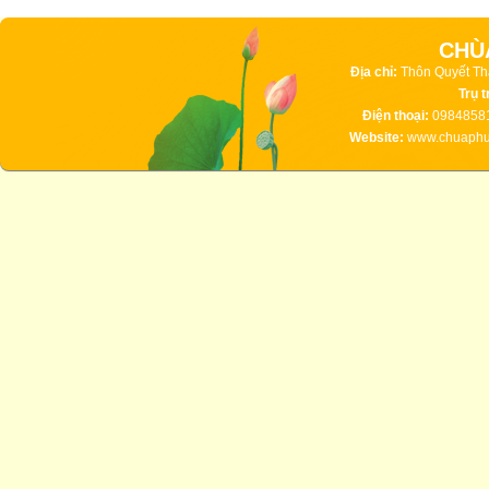
CHÙ
Địa chỉ:
Thôn Quyết Th
Trụ t
Điện thoại:
09848581
Website:
www.chuaphuc