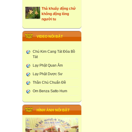
Thà khuấy động chứ
không động lòng
người tu
những ngôi cổ tự tại
Hưng Yên
VIDEO NỔI BẬT
Tây Du Ký Dưới Góc
Nhìn Phật Giao
Chú Kim Cang Tát Đỏa Bồ
Tát
Đám Tang Theo
Truyền Thống Phật
Lạy Phật Quan Âm
Giao
Lạy Phật Dược Sư
Học Viện Phật Giao
Thần Chú Chuẩn Đề
larung ga
Om Benza Satto Hum
Thạt Luống -Tháp Của
Lào
Chùa Phúc Lương :
HÌNH ẢNH NỔI BẬT
Tổ Chức Lễ Khai Đàn
Dược Sư Thất Châu