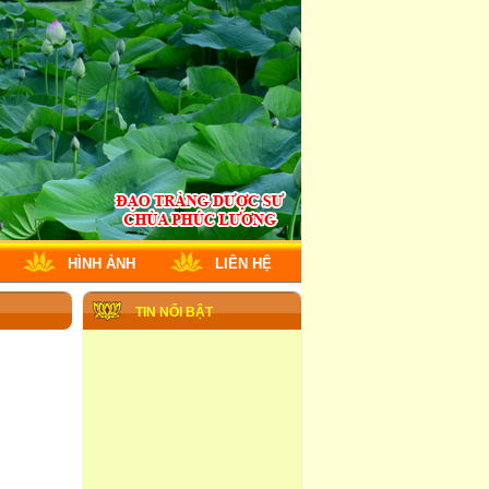
HÌNH ẢNH
LIÊN HỆ
TIN NỔI BẬT