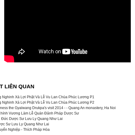
ẾT LIÊN QUAN
 Nghinh Xá Lợi Phật Và Lễ Vu Lan Chùa Phúc Lương P1
 Nghinh Xá Lợi Phật Và Lễ Vu Lan Chùa Phúc Lương P2
iness the Gyalwang Drukpa's visit 2014 - - Quang An monastery, Ha Noi
Chính Vương Làm Lễ Quán Đảnh Pháp Dược Sư
a Đức Dược Sư Lưu Ly Quang Như Lai
ược Sư Lưu Ly Quang Như Lai
uyển Nghiệp - Thích Pháp Hòa