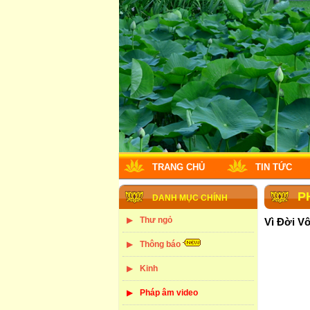
TRANG CHỦ
TIN TỨC
P
DANH MỤC CHÍNH
Thư ngỏ
Vì Đời V
Thông báo
Kinh
Pháp âm video