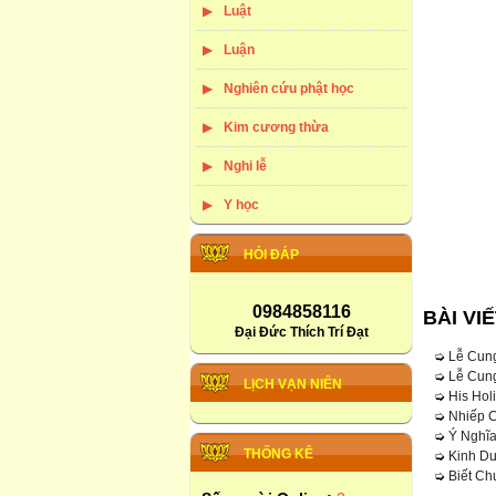
Luật
Luận
Nghiên cứu phật học
Kim cương thừa
Nghi lễ
Y học
HỎI ĐÁP
0984858116
BÀI VI
Đại Đức Thích Trí Đạt
➭
Lễ Cung
➭
Lễ Cung
LỊCH VẠN NIÊN
➭
His Hol
➭
Nhiếp 
➭
Ý Nghĩ
THỐNG KÊ
➭
Kinh D
➭
Biết Ch