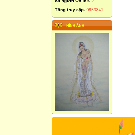
Số người Online:
2
Tổng truy cập:
0953341
HÌNH ẢNH