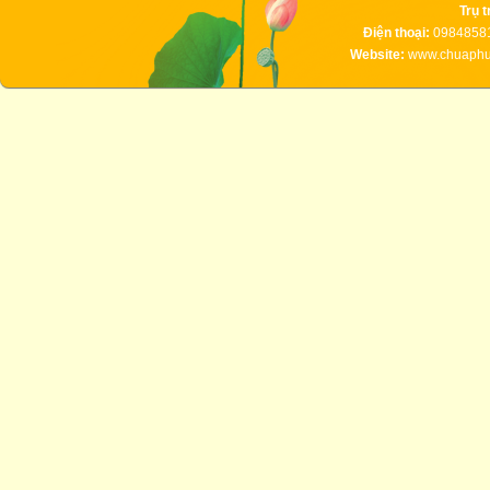
Trụ t
Điện thoại:
09848581
Website:
www.chuaphuc