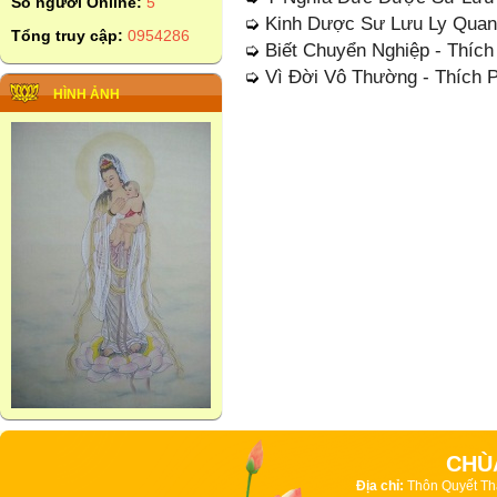
Số người Online:
5
➭
Kinh Dược Sư Lưu Ly Quan
Tổng truy cập:
0954286
➭
Biết Chuyển Nghiệp - Thíc
➭
Vì Đời Vô Thường - Thích 
HÌNH ẢNH
CHÙ
Địa chỉ:
Thôn Quyết Th