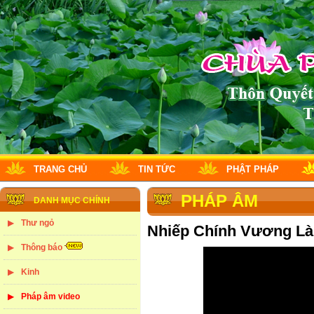
TRANG CHỦ
TIN TỨC
PHẬT PHÁP
PHÁP ÂM
DANH MỤC CHÍNH
Thư ngỏ
Nhiếp Chính Vương L
Thông báo
Kinh
Pháp âm video