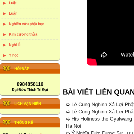
Luật
Luận
Nghiên cứu phật học
Kim cương thừa
Nghi lễ
Y học
HỎI ĐÁP
0984858116
Đại Đức Thích Trí Đạt
BÀI VIẾT LIÊN QUA
➭
Lễ Cung Nghinh Xá Lợi Phậ
LỊCH VẠN NIÊN
➭
Lễ Cung Nghinh Xá Lợi Phậ
➭
His Holiness the Gyalwang 
THỐNG KÊ
Ha Noi
➭
Ý Nghĩa Đức Dược Sư Lưu 