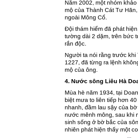
Năm 2002, một nhóm khảo c
mộ của Thành Cát Tư Hãn, từ
ngoài Mông Cổ.
Đội thám hiểm đã phát hiện
tường dài 2 dặm, trên bức t
rắn độc.
Người ta nói rằng trước kh
1227, đã từng ra lệnh không 
mộ của ông.
4. Nước sông Liêu Hà Do
Mùa hè năm 1934, tại Doanh
biệt mưa to liên tiếp hơn 4
nhanh, đầm lau sậy của bờ
nước mênh mông, sau khi m
sinh sống ở bờ bắc của sô
nhiên phát hiện thấy một co