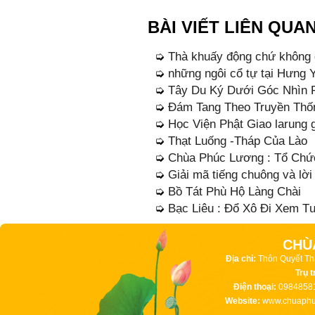
BÀI VIẾT LIÊN QUA
➭
Thà khuấy động chứ không 
➭
những ngôi cổ tự tại Hưng 
➭
Tây Du Ký Dưới Góc Nhìn 
➭
Đám Tang Theo Truyền Thố
➭
Học Viện Phật Giao larung 
➭
Thạt Luống -Tháp Của Lào
➭
Chùa Phúc Lương : Tổ Chứ
➭
Giải mã tiếng chuông và lờ
➭
Bồ Tát Phù Hộ Làng Chài
➭
Bạc Liêu : Đổ Xô Đi Xem T
CHÙ
Địa chỉ:
Thôn Quyết Th
Trụ t
Điện thoại:
09848581
Website:
www.chuaphuc