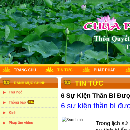
TRANG CHỦ
TIN TỨC
PHẬT PHÁP
TIN TỨC
DANH MỤC CHÍNH
Thư ngỏ
6 Sự Kiện Thần Bí Đượ
Thông báo
6 sự kiện thần bí đư
Kinh
Trong lịch sử
Pháp âm video