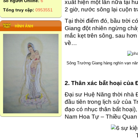
Số người Online:
6
xuất hiện một lần nữa tại 
2 giờ, nước sông lại cuộn t
Tổng truy cập:
0953551
Tại thời điểm đó, bầu trời
HÌNH ẢNH
Giang đột nhiên ngừng chảy
mắc kẹt trên sông, sau hơn
về…
Sông Trường Giang hàng nghìn vạn năm
2. Thân xác bất hoại của
Đại sư Huệ Năng thời nhà Đ
đầu tiên trong lịch sử của 
đạo có nhục thân bất hoại)
Nam Hoa Tự – Thiều Quan