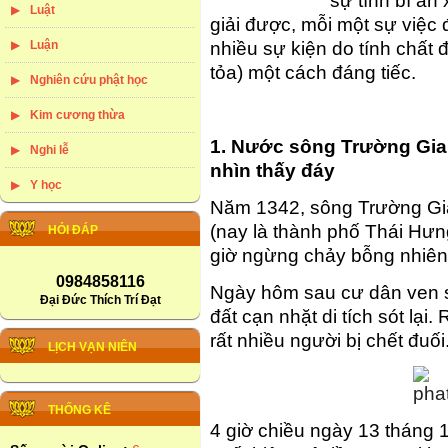
sự tình bí ẩn
Luật
giải được, mỗi một sự việc đ
Luận
nhiều sự kiện do tính chất
tỏa) một cách đáng tiếc.
Nghiên cứu phật học
Kim cương thừa
1. Nước sông Trường Gia
Nghi lễ
nhìn thấy đáy
Y học
Năm 1342, sông Trường Gia
(nay là thành phố Thái Hư
HỎI ĐÁP
giờ ngừng chảy bỗng nhiên 
0984858116
Ngày hôm sau cư dân ven s
Đại Đức Thích Trí Đạt
đất cạn nhặt di tích sót lại
rất nhiều người bị chết đuối
LỊCH VẠN NIÊN
THỐNG KÊ
4 giờ chiều ngày 13 tháng 1