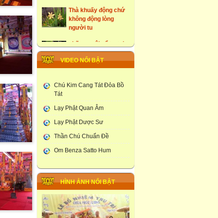
Thà khuấy động chứ
không động lòng
người tu
những ngôi cổ tự tại
Hưng Yên
VIDEO NỔI BẬT
Tây Du Ký Dưới Góc
Nhìn Phật Giao
Chú Kim Cang Tát Đỏa Bồ
Đám Tang Theo
Tát
Truyền Thống Phật
Giao
Lạy Phật Quan Âm
Lạy Phật Dược Sư
Học Viện Phật Giao
larung ga
Thần Chú Chuẩn Đề
Thạt Luống -Tháp Của
Om Benza Satto Hum
Lào
Chùa Phúc Lương :
Tổ Chức Lễ Khai Đàn
HÌNH ẢNH NỔI BẬT
Dược Sư Thất Châu