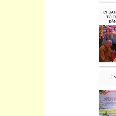
CHÙA 
TỔ C
ĐÀ
LỄ 