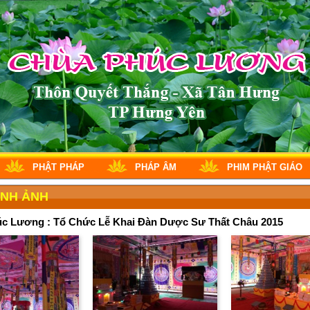
PHẬT PHÁP
PHÁP ÂM
PHIM PHẬT GIÁO
ÌNH ẢNH
c Lương : Tổ Chức Lễ Khai Đàn Dược Sư Thất Châu 2015