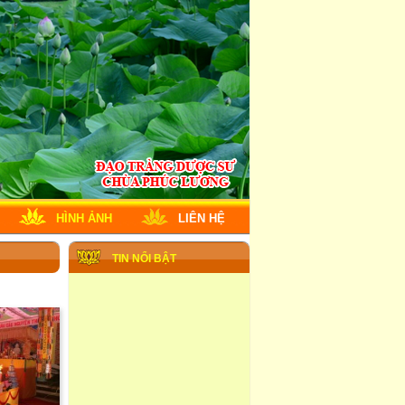
HÌNH ẢNH
LIÊN HỆ
TIN NỔI BẬT