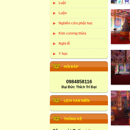
Luật
Luận
Nghiên cứu phật học
Kim cương thừa
Nghi lễ
Y học
HỎI ĐÁP
0984858116
Đại Đức Thích Trí Đạt
LỊCH VẠN NIÊN
THỐNG KÊ