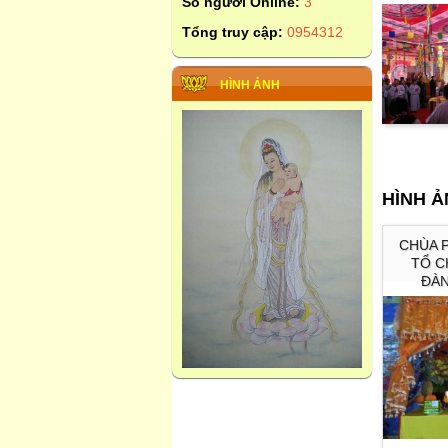
Số người Online:
3
Tổng truy cập:
0954312
HÌNH ẢNH
HÌNH 
CHÙA 
TỔ C
ĐÀ