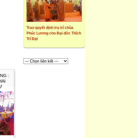
Trao quyết định trụ trì chùa
Phúc Lương cho Đại đức Thích
Trí Đạt
NG :
HAI
Ư