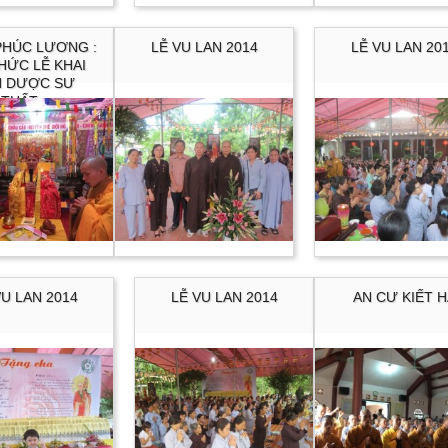
PHÚC LƯƠNG :
LỄ VU LAN 2014
LỄ VU LAN 20
HỨC LỄ KHAI
N DƯỢC SƯ
THẤT...
VU LAN 2014
LỄ VU LAN 2014
AN CƯ KIẾT H