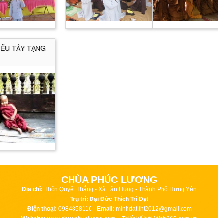
IỂU TÂY TẠNG
CHÙA PHÚC LƯƠNG
Địa chỉ:
Thôn Quyết Thắng - Xã Tân Hưng - Thành Phố Hưng Yên
Trụ trì: Đại Đức Thích Trí Đạt
Điện thoại:
0984858116 -
Email:
minhdat.tht2012@gmail.com