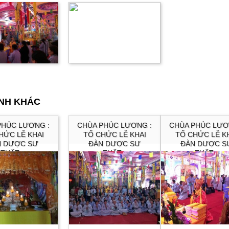
ẢNH KHÁC
PHÚC LƯƠNG :
CHÙA PHÚC LƯƠNG :
CHÙA PHÚC LƯƠ
HỨC LỄ KHAI
TỔ CHỨC LỄ KHAI
TỔ CHỨC LỄ K
N DƯỢC SƯ
ĐÀN DƯỢC SƯ
ĐÀN DƯỢC S
THẤT...
THẤT...
THẤT...