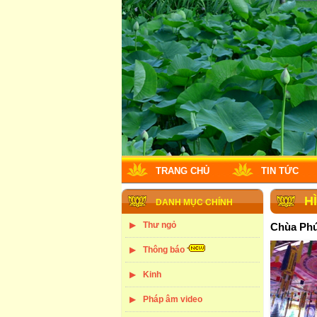
TRANG CHỦ
TIN TỨC
H
DANH MỤC CHÍNH
Thư ngỏ
Chùa Phú
Thông báo
Kinh
Pháp âm video