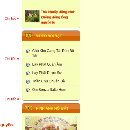
Thà khuấy động chứ
không động lòng
»
Chi tiết
người tu
những ngôi cổ tự tại
Hưng Yên
VIDEO NỔI BẬT
Tây Du Ký Dưới Góc
Nhìn Phật Giao
Chú Kim Cang Tát Đỏa Bồ
Tát
»
Chi tiết
Đám Tang Theo
Lạy Phật Quan Âm
Truyền Thống Phật
Giao
Lạy Phật Dược Sư
Học Viện Phật Giao
Thần Chú Chuẩn Đề
larung ga
Om Benza Satto Hum
Thạt Luống -Tháp Của
»
Chi tiết
Lào
HÌNH ẢNH NỔI BẬT
Chùa Phúc Lương :
Tổ Chức Lễ Khai Đàn
Dược Sư Thất Châu
Nguyện