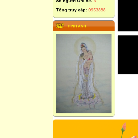
Số người Online:
3
Tổng truy cập:
0953888
HÌNH ẢNH