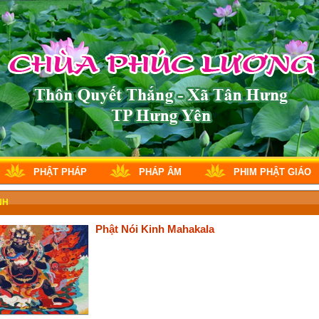
PHẬT PHÁP
PHÁP ÂM
PHIM PHẬT GIÁO
NH
Phật Nói Kinh Mahakala