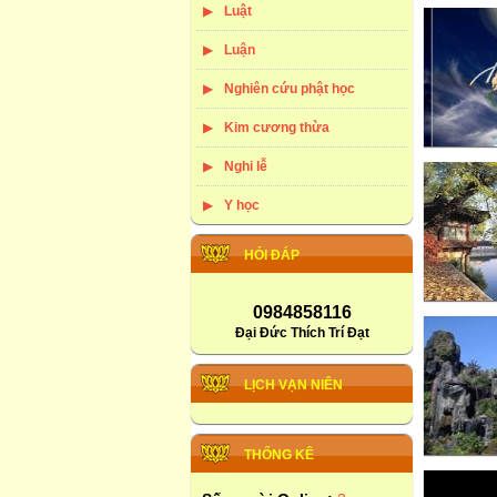
Luật
Luận
Nghiên cứu phật học
Kim cương thừa
Nghi lễ
Y học
HỎI ĐÁP
0984858116
Đại Đức Thích Trí Đạt
LỊCH VẠN NIÊN
THỐNG KÊ