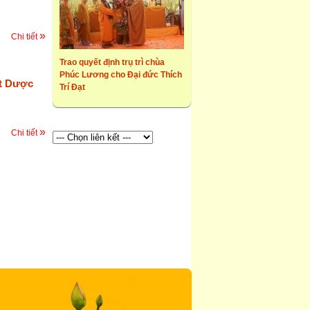
»
Chi tiết
Trao quyết định trụ trì chùa
Phúc Lương cho Đại đức Thích
t Dược
Trí Đạt
»
Chi tiết