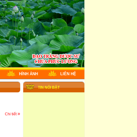
HÌNH ẢNH
LIÊN HỆ
TIN NỔI BẬT
»
Chi tiết