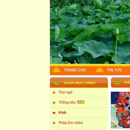
TRANG CHỦ
TIN TỨC
KI
DANH MỤC CHÍNH
Thư ngỏ
Thông báo
Kinh
Pháp âm video