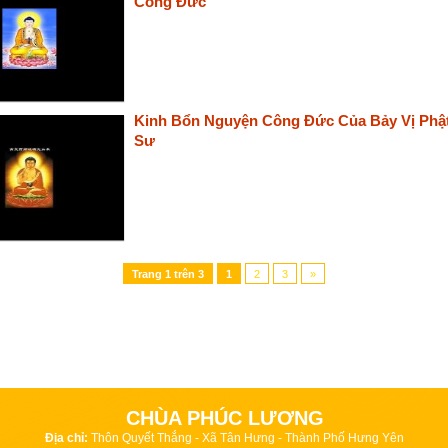
Công Đức
Kinh Bổn Nguyện Công Đức Của Bảy Vị Phậ
Sư
Trang
1
trên
3
1
2
3
»
CHÙA PHÚC LƯƠNG
Địa chỉ:
Thôn Quyết Thắng - Xã Tân Hưng - Thành Phố Hưng Yên