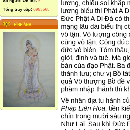
Số người Online:
5
lượng, chiếu soi khắp
Tổng truy cập:
0953568
lượng biểu thị Phật A D
Đức Phật A Di Đà có th
HÌNH ẢNH
mạng lâu dài biểu thị c
vô tận. Vô lượng công 
cùng vô tận. Công đức 
đức vô biên. Tóm thâu,
giới, định và tuệ. Mà g
bản của đạo Phật. Ba 
thành tựu; chư vị Bồ 
quả Vô thượng Bồ đề v
phàm nhập thánh thì k
Về nhân địa tu hành củ
Pháp Liên Hoa,
tiền ki
chín trong mười sáu n
Như Lai. Sau khi Đức Đ