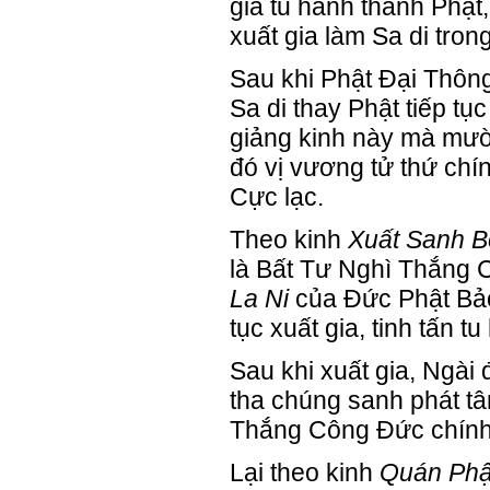
gia tu hành thành Phật
xuất gia làm Sa di tron
Sau khi Phật Đại Thông
Sa di thay Phật tiếp tụ
giảng kinh này mà mườ
đó vị vương tử thứ chín
Cực lạc.
Theo kinh
Xuất Sanh B
là Bất Tư Nghì Thắng 
La Ni
của Đức Phật Bả
tục xuất gia, tinh tấn tu
Sau khi xuất gia, Ngà
tha chúng sanh phát tâm
Thắng Công Đức chính l
Lại theo kinh
Quán Phậ