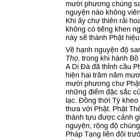
mười phương chúng sa
nguyện nào không viên
Khi ấy chư thiên rải ho
không có tiếng khen n
này sẽ thành Phật hiệu 
Về hạnh nguyện độ san
Thọ,
trong khi hành Bồ 
A Di Đà đã thỉnh cầu P
hiện hai trăm năm mươi
mười phương chư Phật,
những điểm đặc sắc của
lạc. Đồng thời Tỳ kheo
thưa với Phật. Phật T
thành tựu được cảnh gi
nguyện, rộng độ chúng
Pháp Tạng liền đối tr