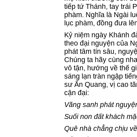
tiếp tứ Thánh, tay trái 
phàm. Nghĩa là Ngài lu
lục phàm, đồng đưa lên
Kỷ niệm ngày Khánh đả
theo đại nguyện của Ng
phát tâm tín sâu, nguyệ
Chúng ta hãy cùng nha
vô tận, hướng về thế gi
sáng lạn tràn ngập tiến
sư Ấn Quang, vị cao t
cận đại:
Vãng sanh phát nguyện 
Suối non đất khách m
Quê nhà chẳng chịu v