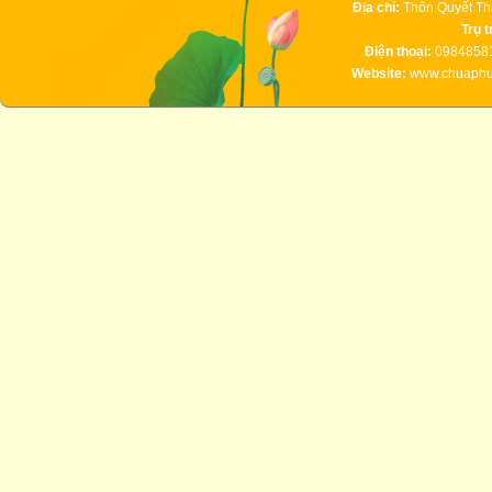
Địa chỉ:
Thôn Quyết Th
Trụ t
Điện thoại:
09848581
Website:
www.chuaphuc