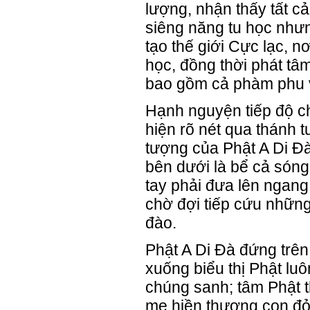
lượng, nhận thấy tất c
siêng năng tu học nhưn
tạo thế giới Cực lạc, n
học, đồng thời phát tâ
bao gồm cả phàm phu và
Hạnh nguyện tiếp độ c
hiện rõ nét qua thánh 
tượng của Phật A Di Đà
bên dưới là bể cả són
tay phải đưa lên ngang
chờ đợi tiếp cứu nhữn
đào.
Phật A Di Đà đứng trên
xuống biểu thị Phật lu
chúng sanh; tâm Phật
mẹ hiền thương con đỏ.