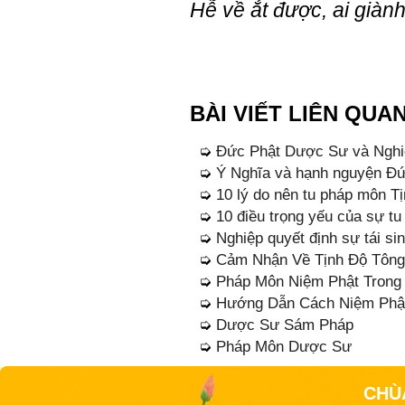
Hễ về ắt được, ai giành
BÀI VIẾT LIÊN QUA
➭
Đức Phật Dược Sư và Nghiê
➭
Ý Nghĩa và hạnh nguyện Đ
➭
10 lý do nên tu pháp môn T
➭
10 điều trọng yếu của sự tu
➭
Nghiệp quyết định sự tái si
➭
Cảm Nhận Về Tịnh Độ Tông
➭
Pháp Môn Niệm Phật Trong 
➭
Hướng Dẫn Cách Niệm Phật
➭
Dược Sư Sám Pháp
➭
Pháp Môn Dược Sư
CHÙ