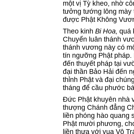
một vị Tỳ kheo, nhờ cô
tưởng tướng lông mày
được Phật Không Vương
Theo kinh
Bi Hoa,
quá k
Chuyển luân thánh vươ
thánh vương này có một 
tín ngưỡng Phật pháp.
đến thuyết pháp tại v
đại thần Bảo Hải đến 
thỉnh Phật và đại chú
tháng để cầu phước bá
Đức Phật khuyên nhà v
thượng Chánh đẳng Ch
liền phóng hào quang s
Phật mười phương, cho
liền thưa với vua Vô T