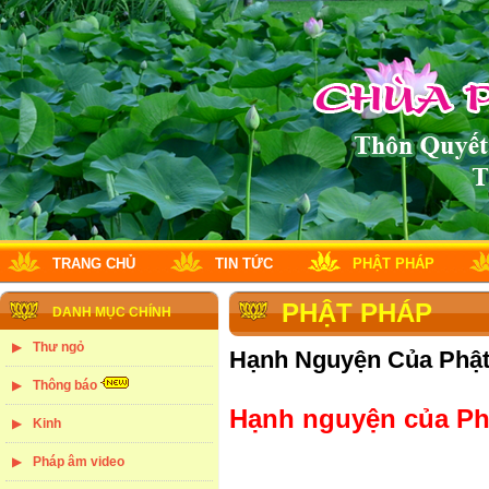
TRANG CHỦ
TIN TỨC
PHẬT PHÁP
PHẬT PHÁP
DANH MỤC CHÍNH
Thư ngỏ
Hạnh Nguyện Của Phật
Thông báo
Hạnh nguyện của Phậ
Kinh
Pháp âm video