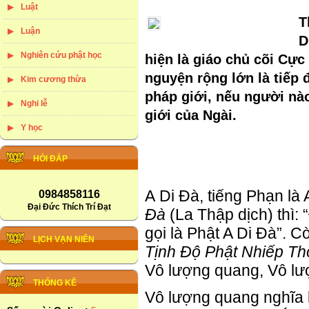
Luật
T
Luận
D
Nghiên cứu phật học
hiện là giáo chủ cõi Cực 
nguyện rộng lớn là tiếp
Kim cương thừa
pháp giới, nếu người nà
Nghi lễ
giới của Ngài.
Y học
HỎI ĐÁP
A Di Đà, tiếng Phạn là
0984858116
Đại Đức Thích Trí Đạt
Đà
(La Thập dịch) thì:
gọi là Phật A Di Đà”. C
LỊCH VẠN NIÊN
Tịnh Độ Phật Nhiếp Th
Vô lượng quang, Vô lư
THỐNG KÊ
Vô lượng quang nghĩa 