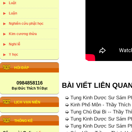
Luật
Luận
Nghiên cứu phật học
Kim cương thừa
Nghi lễ
Y học
HỎI ĐÁP
0984858116
BÀI VIẾT LIÊN QUA
Đại Đức Thích Trí Đạt
➭
Tụng Kinh Dược Sư Sám P
LỊCH VẠN NIÊN
➭
Kinh Phổ Môn - Thầy Thích
➭
Tụng Chú Đại Bi -- Thầy T
➭
Tụng Kinh Dược Sư Sám P
THỐNG KÊ
➭
Tụng Kinh Dược Sư Sám P