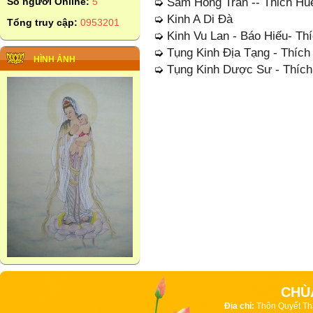
➭
Sám Hồng Trần -- Thich Hu
Số người Online:
5
➭
Kinh A Di Đà
Tổng truy cập:
0953201
➭
Kinh Vu Lan - Báo Hiếu- Thí
➭
Tụng Kinh Địa Tạng - Thíc
HÌNH ẢNH
➭
Tụng Kinh Dược Sư - Thíc
CHÙ
Địa chỉ:
Thôn Quyết Th