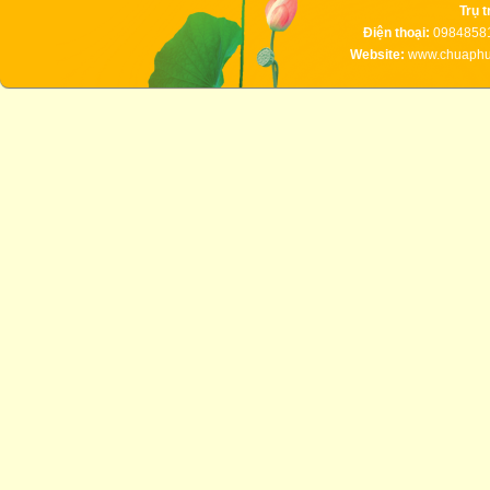
Trụ t
Điện thoại:
09848581
Website:
www.chuaphuc