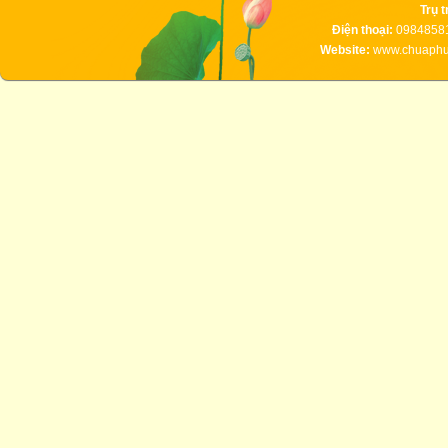
Trụ t
Điện thoại:
09848581
Website:
www.chuaphuc