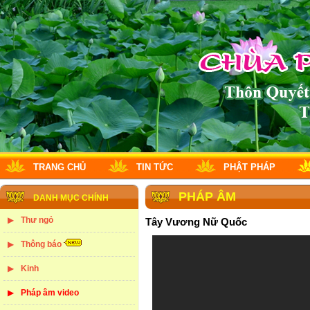
TRANG CHỦ
TIN TỨC
PHẬT PHÁP
PHÁP ÂM
DANH MỤC CHÍNH
Thư ngỏ
Tây Vương Nữ Quốc
Thông báo
Kinh
Pháp âm video