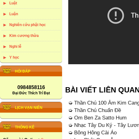
Luật
Luận
Nghiên cứu phật học
Kim cương thừa
Nghi lễ
Y học
HỎI ĐÁP
0984858116
BÀI VIẾT LIÊN QUA
Đại Đức Thích Trí Đạt
➭
Thần Chú 100 Âm Kim Cang
LỊCH VẠN NIÊN
➭
Thần Chú Chuẩn Đề
➭
Om Ben Za Satto Hum
➭
Nhạc Tây Du Ký - Tây Lươ
THỐNG KÊ
➭
Bông Hông Cài Áo