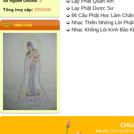
➭
Lạy Phật Quan Âm
Số người Online:
8
➭
Lạy Phật Dược Sư
Tổng truy cập:
0954690
➭
66 Câu Phật Học Làm Chấn
➭
Nhạc Thiền Những Lời Phậ
HÌNH ẢNH
➭
Nhạc Không Lòi Kinh Bảo Kh
CHÙ
Địa chỉ:
Thôn Quyết Th