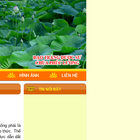
HÌNH ẢNH
LIÊN HỆ
TIN NỔI BẬT
ông phải là
ệp thức. Thể
lực dẫn dắt