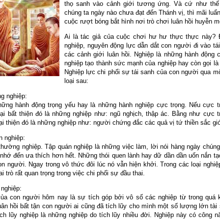
thọ sanh vào cảnh giới tương ứng. Và cứ như thế
chúng ta ngày nào chưa đạt đến Thánh vị, thì mãi luẩ
cuộc rượt bóng bắt hình nơi trò chơi luân hồi huyễn 
Ai là tác giả của cuộc chơi hư hư thực thực này? 
nghiệp, nguyên động lực dẫn dắt con người đi vào tái
các cảnh giới luân hồi. Nghiệp là những hành động c
nghiệp tạo thành sức mạnh của nghiệp hay còn gọi là 
Nghiệp lực chi phối sự tái sanh của con người qua mộ
loại sau:
ng nghiệp:
hững hành động trọng yếu hay là những hành nghiệp cực trọng. Nếu cực t
oại bất thiện đó là những nghiệp như: ngũ nghịch, thập ác. Bằng như cực t
ại thiện đó là những nghiệp như: người chứng đắc các quả vị tứ thiền sắc giớ
n nghiệp:
 thường nghiệp. Tập quán nghiệp là những việc làm, lời nói hàng ngày chúng
nhớ đến ưa thích hơn hết. Những thói quen lành hay dữ dần dần uốn nắn tạ
n người. Ngay trong vô thức đôi lúc nó vẫn hiện khởi. Trong các loại nghiệ
i trò rất quan trọng trong việc chi phối sự đầu thai.
 nghiệp:
ủa con người hôm nay là sự tích góp bởi vô số các nghiệp từ trong quá 
ân hồi bất tận con người ai cũng đã tích lũy cho mình một số lượng lớn tài
ích lũy nghiệp là những nghiệp do tích lũy nhiều đời. Nghiệp này có công n