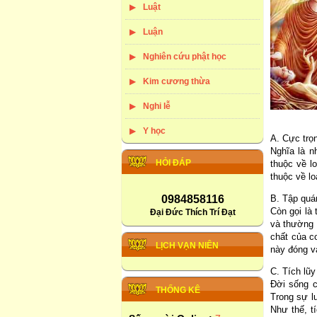
Luật
Luận
Nghiên cứu phật học
Kim cương thừa
Nghi lễ
Y học
A. Cực trọ
Nghĩa là n
HỎI ĐÁP
thuộc về l
thuộc về lo
B. Tập quá
0984858116
Còn gọi là
Đại Đức Thích Trí Đạt
và thường 
chất của co
LỊCH VẠN NIÊN
này đóng va
C. Tích lũy
Đời sống c
THỐNG KÊ
Trong sự lu
Như thế, t