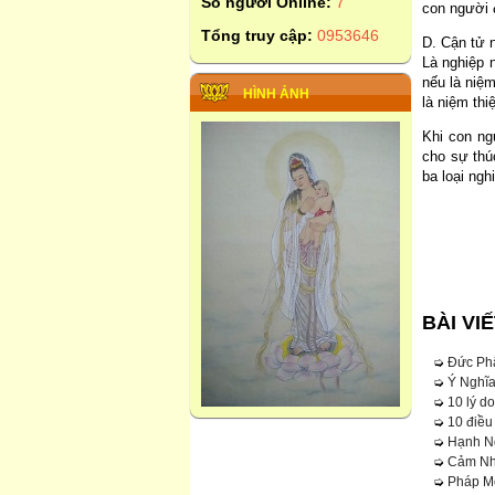
Số người Online:
7
con người đ
Tổng truy cập:
0953646
D. Cận tử 
Là nghiệp 
nếu là niệ
HÌNH ẢNH
là niệm thi
Khi con ng
cho sự thú
ba loại ngh
BÀI VI
➭
Đức Phâ
➭
Ý Nghĩ
➭
10 lý d
➭
10 điều
➭
Hạnh N
➭
Cảm Nh
➭
Pháp Mô