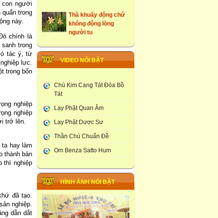
 con người
Thà khuấy động chứ
n quẩn trong
không động lòng
mộng này.
người tu
Đó chính là
 sanh trong
những ngôi cổ tự tại
ó tác ý, từ
Hưng Yên
VIDEO NỔI BẬT
nghiệp lực.
Tây Du Ký Dưới Góc
t trong bốn
Nhìn Phật Giao
Chú Kim Cang Tát Đỏa Bồ
Tát
Đám Tang Theo
rọng nghiệp
Truyền Thống Phật
Lạy Phật Quan Âm
rọng nghiệp
Giao
i trở lên.
Lạy Phật Dược Sư
Học Viện Phật Giao
Thần Chú Chuẩn Đề
larung ga
 ta hay làm
Om Benza Satto Hum
Thạt Luống -Tháp Của
o thành bản
Lào
p thì nghiệp
Chùa Phúc Lương :
HÌNH ẢNH NỔI BẬT
Tổ Chức Lễ Khai Đàn
khứ đã tạo.
Dược Sư Thất Châu
 sản nghiệp.
ăng dẫn dắt