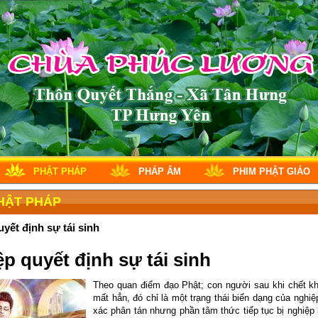
PHẬT PHÁP
PHÁP ÂM
PHIM PHẬT GIÁO
HẬT PHÁP
yết định sự tái sinh
p quyết định sự tái sinh
Theo quan điểm đạo Phật; con người sau khi chết kh
mất hẳn, đó chỉ là một trạng thái biến dạng của nghi
xác phân tán nhưng phần tâm thức tiếp tục bị nghiệp 