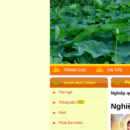
TRANG CHỦ
TIN TỨC
P
DANH MỤC CHÍNH
Thư ngỏ
Nghiệp qu
Thông báo
Nghiệ
Kinh
Pháp âm video