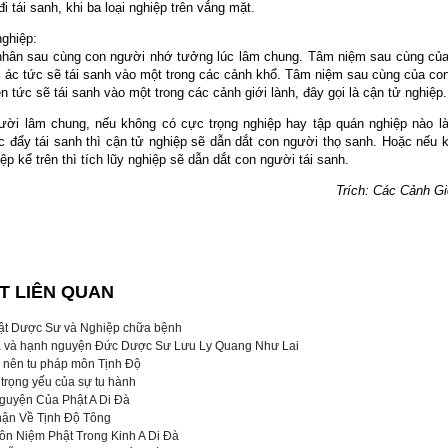
i tái sanh, khi ba loại nghiệp trên vắng mặt.
nghiệp:
nhân sau cùng con người nhớ tưởng lúc lâm chung. Tâm niệm sau cùng củ
m ác tức sẽ tái sanh vào một trong các cảnh khổ. Tâm niệm sau cùng của co
ện tức sẽ tái sanh vào một trong các cảnh giới lành, đây gọi là cận tử nghiệp.
ười lâm chung, nếu không có cực trọng nghiệp hay tập quán nghiệp nào 
c đẩy tái sanh thì cận tử nghiệp sẽ dẫn dắt con người thọ sanh. Hoặc nếu 
iệp kể trên thì tích lũy nghiệp sẽ dẫn dắt con người tái sanh.
Trích: Các Cảnh Gi
ẾT LIÊN QUAN
̣t Dược Sư và Nghiệp chữa bệnh
a và hạnh nguyện Đức Dược Sư Lưu Ly Quang Như Lai
o nên tu pháp môn Tịnh Độ
 trọng yếu của sự tu hành
guyện Của Phật A Di Đà
ận Về Tịnh Độ Tông
n Niệm Phật Trong Kinh A Di Đà