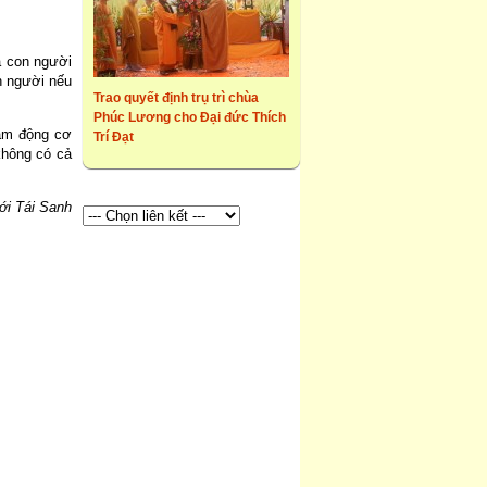
a con người
n người nếu
Trao quyết định trụ trì chùa
Phúc Lương cho Đại đức Thích
làm động cơ
Trí Đạt
không có cả
ới Tái Sanh